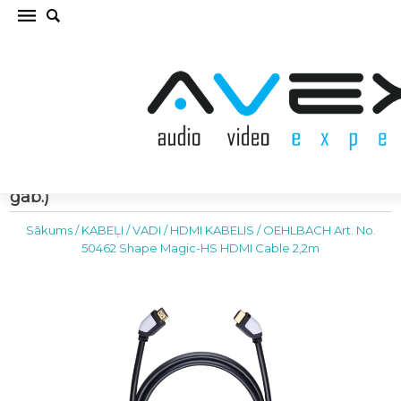
OEHLBACH Art. No. 50462 Shape Magic-HS
HDMI Cable 2,2m HDMI KABELIS (cena par
gab.)
Sākums
/
KABEĻI / VADI
/
HDMI KABELIS
/
OEHLBACH Art. No.
50462 Shape Magic-HS HDMI Cable 2,2m