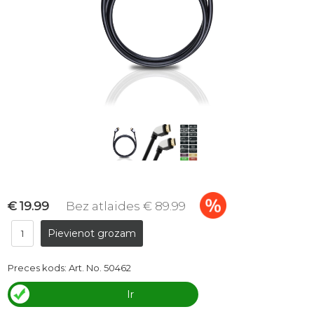
€ 19.99
Bez atlaides € 89.99
Preces kods:
Art. No. 50462
Ir