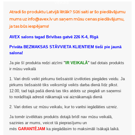
veikalā
Atradi šo produktu Latvijā lētāk? Sūti saiti ar šo piedāvājumu
mums uz info@avex.lv un saņem mūsu cenas piedāvājumu,
ja tas būs iespējams!
AVEX salons tagad Brīvības gatvē 226 K-4, Rīgā
Privāta BEZMAKSAS STĀVVIETA KLIENTIEM tieši pie jaunā
salona!
Ja pie šī produkta redzi atzīmi
"
IR VEIKALĀ
"
tad dotais produkts
ir mūsu veikalā
1. Vari droši veikt pirkumu tiešsaistē izvēloties piegādes veidu. Ja
pirkums tiešsaistē tiks veiksmīgi veikts darba dienā līdz plkst.
12.00, tad tajā pašā dienā tas tiks atdots uz piegādi un saņemsi
to norādītajā adresē nākamajā vai aiznākamajā dienā
2. Vari doties uz mūsu veikalu, kur to varēsi iegādāties uzreiz.
Ja tomēr izvēlētais produkts dotajā brīdī nav mūsu veikalā,
sazinies ar mums, veicot tā pieprasījumu un
mēs
GARANTĒJAM
ka piegādāsim to maksimāli īsākajā laikā.