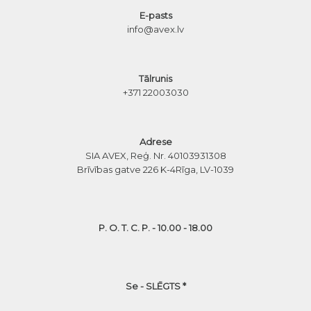
E-pasts
info@avex.lv
Tālrunis
+371 22003030
Adrese
SIA AVEX, Reģ. Nr. 40103931308
Brīvības gatve 226 K-4
Rīga, LV-1039
P. O. T. C. P. - 10.00 - 18.00
Se - SLĒGTS *