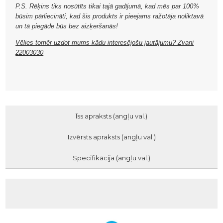
P.S. Rēķins tiks nosūtīts tikai tajā gadījumā, kad mēs par 100%
būsim pārliecināti, kad šis produkts ir pieejams ražotāja noliktavā
un tā piegāde būs bez aizķeršanās!
Vēlies tomēr uzdot mums kādu interesējošu jautājumu? Zvani
22003030
Īss apraksts (angļu val.)
Izvērsts apraksts (angļu val.)
Specifikācija (angļu val.)