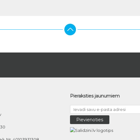
Pieraksties jaunumiem
v
030
eģ. Nr. 40103931308