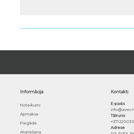
Informācija
Kontakti
E-pasts
Noteikumi
info@avex.l
Apmaksa
Tālrunis
+371 22003
Piegāde
Adrese
Atgriešana
SIA AVEX, R