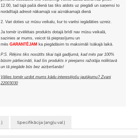
12.00, tad tajā pašā dienā tas tiks atdots uz piegādi un saņemsi to
norādītajā adresē nākamajā vai aiznākamajā dienā
2. Vari doties uz mūsu veikalu, kur to varēsi iegādāties uzreiz.
Ja tomēr izvēlētais produkts dotajā brīdī nav mūsu veikalā,
sazinies ar mums, veicot tā pieprasījumu un
mēs
GARANTĒJAM
ka piegādāsim to maksimāli īsākajā laikā.
P.S. Rēķins tiks nosūtīts tikai tajā gadījumā, kad mēs par 100%
būsim pārliecināti, kad šis produkts ir pieejams ražotāja noliktavā
un tā piegāde būs bez aizķeršanās!
Vēlies tomēr uzdot mums kādu interesējošu jautājumu? Zvani
22003030
.)
Specifikācija (angļu val.)