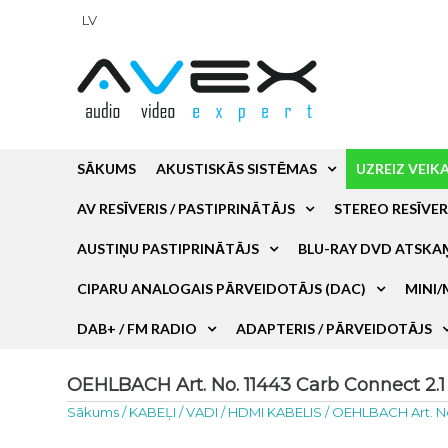
LV
SĀKUMS
AKUSTISKĀS SISTĒMAS
UZREIZ VEIK
AV RESĪVERIS / PASTIPRINĀTĀJS
STEREO RESĪVER
AUSTIŅU PASTIPRINĀTĀJS
BLU-RAY DVD ATSKA
CIPARU ANALOGAIS PĀRVEIDOTĀJS (DAC)
MINI/
DAB+ / FM RADIO
ADAPTERIS / PĀRVEIDOTĀJS
OEHLBACH Art. No. 11443 Carb Connect 2.1
Sākums
/
KABEĻI / VADI
/
HDMI KABELIS
/
OEHLBACH Art. No.