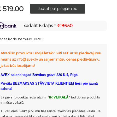
 519.00
sadalīt 6 daļās =
€ 86.50
eces kods:
Item-No. 10201
Atradi šo produktu Latvijā lētāk? Sūti saiti ar šo piedāvājumu
mums uz info@avex.lv un saņem mūsu cenas piedāvājumu,
ja tas būs iespējams!
AVEX salons tagad Brīvības gatvē 226 K-4, Rīgā
Privāta BEZMAKSAS STĀVVIETA KLIENTIEM tieši pie jaunā
salona!
Ja pie šī produkta redzi atzīmi
"
IR VEIKALĀ
"
tad dotais produkts
ir mūsu veikalā
1. Vari droši veikt pirkumu tiešsaistē izvēloties piegādes veidu. Ja
pirkums tiešsaistē tiks veiksmīgi veikts darba dienā līdz plkst.