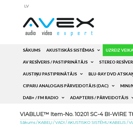
LV
SĀKUMS
AKUSTISKĀS SISTĒMAS
UZREIZ VEIK
AV RESĪVERIS / PASTIPRINĀTĀJS
STEREO RESĪVER
AUSTIŅU PASTIPRINĀTĀJS
BLU-RAY DVD ATSKA
CIPARU ANALOGAIS PĀRVEIDOTĀJS (DAC)
MINI/
DAB+ / FM RADIO
ADAPTERIS / PĀRVEIDOTĀJS
VIABLUE™ Item-No. 10201 SC-4 BI-WIRE T
Sākums
/
KABEĻI / VADI
/
AKUSTISKO SISTĒMU KABELIS
/
V