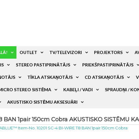
ALĀ!
OUTLET
TV/TELEVIZORI
PROJEKTORS
A
IS
STEREO PASTIPRINĀTĀJS
PRIEKŠPASTIPRINĀTĀJS
ŅOTĀJS
TĪKLA ATSKAŅOTĀJS
CD ATSKAŅOTĀJS
V
MICRO STEREO SISTĒMA
KABEĻI / VADI
SPRAUDŅI / KO
AKUSTISKO SISTĒMU AKSESUĀRI
8 BAN 1pair 150cm Cobra AKUSTISKO SISTĒMU KAB
IABLUE™ Item-No. 10201 SC-4 BI-WIRE T8 BAN 1pair 150cm Cobra