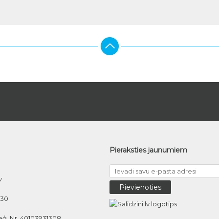
Pieraksties jaunumiem
v
030
eģ. Nr. 40103931308