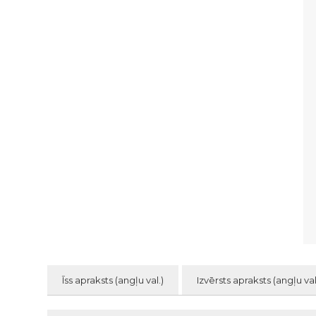
Īss apraksts (angļu val.)
Izvērsts apraksts (angļu val