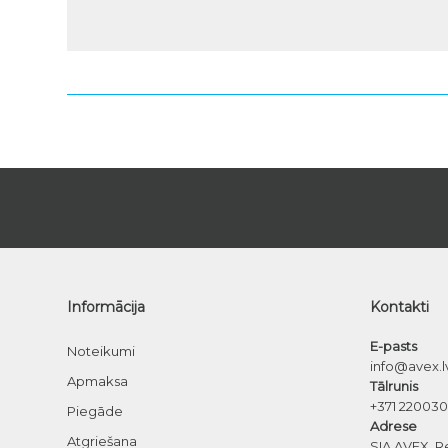
Informācija
Kontakti
E-pasts
Noteikumi
info@avex.l
Apmaksa
Tālrunis
+371 22003
Piegāde
Adrese
Atgriešana
SIA AVEX, R