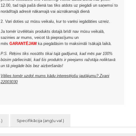
12.00, tad tajā pašā dienā tas tiks atdots uz piegādi un saņemsi to
norādītajā adresē nākamajā vai aiznākamajā dienā
2. Vari doties uz mūsu veikalu, kur to varēsi iegādāties uzreiz.
Ja tomēr izvēlētais produkts dotajā brīdī nav mūsu veikalā,
sazinies ar mums, veicot tā pieprasījumu un
mēs
GARANTĒJAM
ka piegādāsim to maksimāli īsākajā laikā.
P.S. Rēķins tiks nosūtīts tikai tajā gadījumā, kad mēs par 100%
būsim pārliecināti, kad šis produkts ir pieejams ražotāja noliktavā
un tā piegāde būs bez aizķeršanās!
Vēlies tomēr uzdot mums kādu interesējošu jautājumu? Zvani
22003030
.)
Specifikācija (angļu val.)