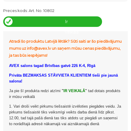
Preces kods:
Art. No. 10802
Ir
veikalā
Atradi šo produktu Latvijā lētāk? Sūti saiti ar šo piedāvājumu
mums uz info@avex.lv un saņem mūsu cenas piedāvājumu,
ja tas būs iespējams!
AVEX salons tagad Brīvības gatvē 226 K-4, Rīgā
Privāta BEZMAKSAS STĀVVIETA KLIENTIEM tieši pie jaunā
salona!
Ja pie šī produkta redzi atzīmi
"
IR VEIKALĀ
"
tad dotais produkts
ir mūsu veikalā
1. Vari droši veikt pirkumu tiešsaistē izvēloties piegādes veidu. Ja
pirkums tiešsaistē tiks veiksmīgi veikts darba dienā līdz plkst.
12.00, tad tajā pašā dienā tas tiks atdots uz piegādi un saņemsi
to norādītajā adresē nākamajā vai aiznākamajā dienā