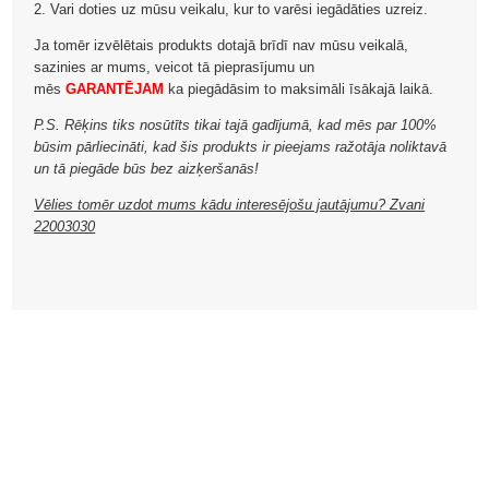
2. Vari doties uz mūsu veikalu, kur to varēsi iegādāties uzreiz.
Ja tomēr izvēlētais produkts dotajā brīdī nav mūsu veikalā,
sazinies ar mums, veicot tā pieprasījumu un
mēs
GARANTĒJAM
ka piegādāsim to maksimāli īsākajā laikā.
P.S. Rēķins tiks nosūtīts tikai tajā gadījumā, kad mēs par 100%
būsim pārliecināti, kad šis produkts ir pieejams ražotāja noliktavā
un tā piegāde būs bez aizķeršanās!
Vēlies tomēr uzdot mums kādu interesējošu jautājumu? Zvani
22003030