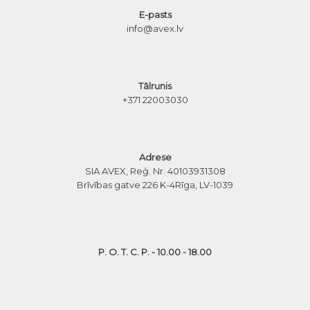
E-pasts
info@avex.lv
Tālrunis
+371 22003030
Adrese
SIA AVEX, Reģ. Nr. 40103931308
Brīvības gatve 226 K-4
Rīga, LV-1039
P. O. T. C. P. - 10.00 - 18.00