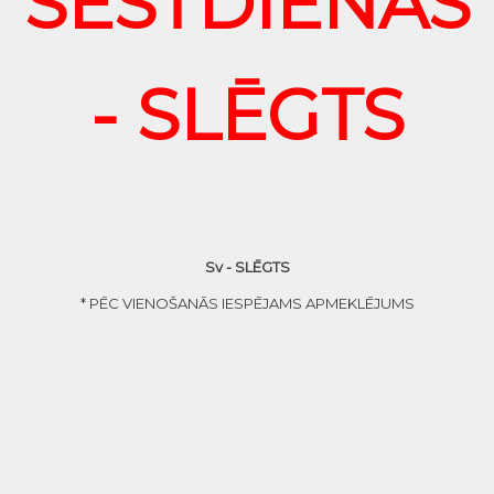
SESTDIENĀS
- SLĒGTS
Sv - SLĒGTS
* PĒC VIENOŠANĀS IESPĒJAMS APMEKLĒJUMS