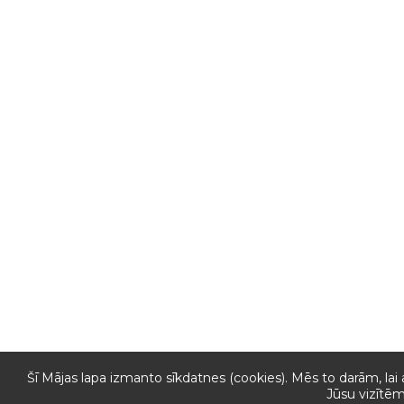
Šī Mājas lapa izmanto sīkdatnes (cookies). Mēs to darām, lai
Jūsu vizītēm