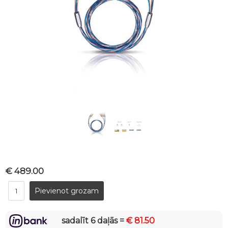
€ 489.00
sadalīt 6 daļās =
€ 81.50