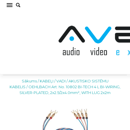
OEHLBACH Art. No. 10802 BI-TECH 4 L BI-
WIRING, SILVER-PLATED, 2x2.5/2x4.0mm²,
WITH LUG 2x2m AKUSTISKO SISTĒMU
KABELIS (cena par kompl.)
Sākums
/
KABEĻI / VADI
/
AKUSTISKO SISTĒMU
KABELIS
/
OEHLBACH Art. No. 10802 BI-TECH 4 L BI-WIRING,
SILVER-PLATED, 2x2.5/2x4.0mm², WITH LUG 2x2m