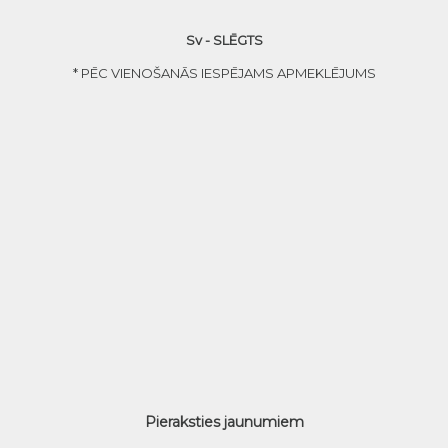
Sv - SLĒGTS
* PĒC VIENOŠANĀS IESPĒJAMS APMEKLĒJUMS
Pieraksties jaunumiem