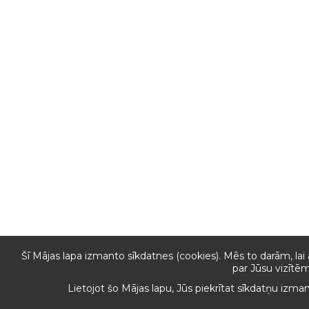
Šī Mājas lapa izmanto sīkdatnes (cookies). Mēs to darām, lai
par Jūsu vizītēm
Lietojot šo Mājas lapu, Jūs piekrītat sīkdatņu izma