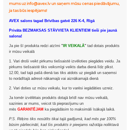
mums uz info@avex.lv un saņem mūsu cenas piedāvājumu,
ja tas būs iespējams!
AVEX salons tagad Brīvības gatvē 226 K-4, Rīgā
Privāta BEZMAKSAS STĀVVIETA KLIENTIEM tieši pie jaunā
salona!
Ja pie šī produkta redzi atzīmi
"
IR VEIKALĀ
"
tad dotais produkts
ir mūsu veikalā
1. Vari droši veikt pirkumu tiešsaistē izvēloties piegādes veidu. Ja
pirkums tiešsaistē tiks veiksmīgi veikts darba dienā līdz plkst.
12.00, tad tajā pašā dienā tas tiks atdots uz piegādi un saņemsi
to norādītajā adresē nākamajā vai aiznākamajā dienā
2. Vari doties uz mūsu veikalu, kur to varēsi iegādāties uzreiz.
Ja tomēr izvēlētais produkts dotajā brīdī nav mūsu veikalā,
sazinies ar mums, veicot tā pieprasījumu un
mēs
GARANTĒJAM
ka piegādāsim to maksimāli īsākajā laikā.
P.S. Rēķins tiks nosūtīts tikai tajā gadījumā, kad mēs par 100%
būsim pārliecināti, kad šis produkts ir pieejams ražotāja noliktavā