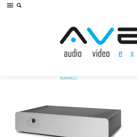
ATOLL AV100 SILVER 3-KANĀLU JAUDAS
PASTIPRINĀTĀJS (cena par gab.)
Sākums
/
JAUDAS PASTIPRINĀTĀJS
/
ATOLL AV100 SILVER 3-
KANĀLU