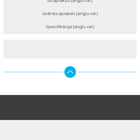
Īss apraksts (angļu val.)
Izvērsts apraksts (angļu val.)
Specifikācija (angļu val.)