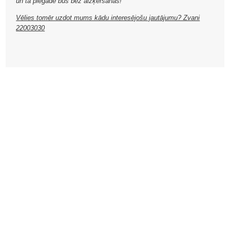
un tā piegāde būs bez aizķeršanās!
Vēlies tomēr uzdot mums kādu interesējošu jautājumu? Zvani
22003030