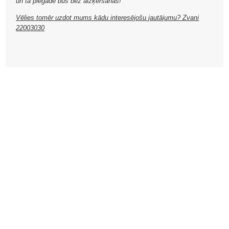
un tā piegāde būs bez aizķeršanās!
Vēlies tomēr uzdot mums kādu interesējošu jautājumu? Zvani
22003030