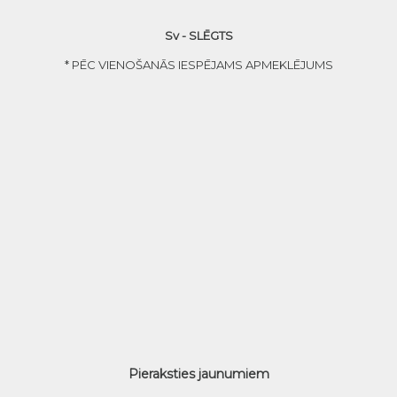
Sv - SLĒGTS
* PĒC VIENOŠANĀS IESPĒJAMS APMEKLĒJUMS
Pieraksties jaunumiem