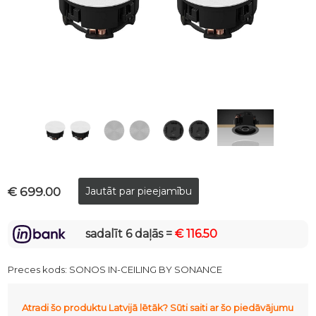
€ 699.00
sadalīt 6 daļās =
€ 116.50
Preces kods:
SONOS IN-CEILING BY SONANCE
Atradi šo produktu Latvijā lētāk? Sūti saiti ar šo piedāvājumu