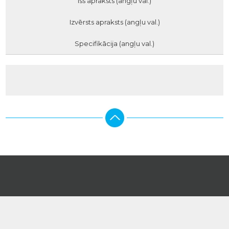
Īss apraksts (angļu val.)
Izvērsts apraksts (angļu val.)
Specifikācija (angļu val.)