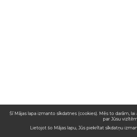
Šī Mājas lapa izmanto sīkdatnes (cookies). Mēs to darām, lai
par Jūsu vizītēm
Lietojot šo Mājas lapu, Jūs piekrītat sīkdatņu izma