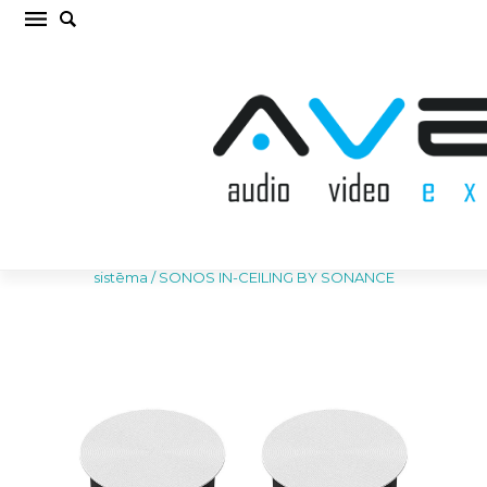
SONOS IN-CEILING BY SONANCE Iebūvējamā
akustiskā sistēma (cena par pāri)
Sākums
/
AKUSTISKĀS SISTĒMAS
/
Iebūvējamā akustiskā
sistēma
/
SONOS IN-CEILING BY SONANCE