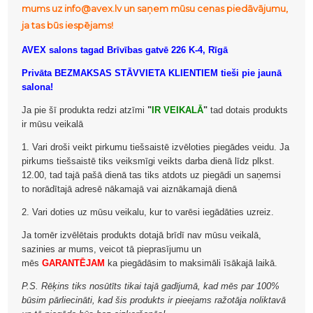
mums uz info@avex.lv un saņem mūsu cenas piedāvājumu,
ja tas būs iespējams!
AVEX salons tagad Brīvības gatvē 226 K-4, Rīgā
Privāta BEZMAKSAS STĀVVIETA KLIENTIEM tieši pie jaunā
salona!
Ja pie šī produkta redzi atzīmi
"
IR VEIKALĀ
"
tad dotais produkts
ir mūsu veikalā
1. Vari droši veikt pirkumu tiešsaistē izvēloties piegādes veidu. Ja
pirkums tiešsaistē tiks veiksmīgi veikts darba dienā līdz plkst.
12.00, tad tajā pašā dienā tas tiks atdots uz piegādi un saņemsi
to norādītajā adresē nākamajā vai aiznākamajā dienā
2. Vari doties uz mūsu veikalu, kur to varēsi iegādāties uzreiz.
Ja tomēr izvēlētais produkts dotajā brīdī nav mūsu veikalā,
sazinies ar mums, veicot tā pieprasījumu un
mēs
GARANTĒJAM
ka piegādāsim to maksimāli īsākajā laikā.
P.S. Rēķins tiks nosūtīts tikai tajā gadījumā, kad mēs par 100%
būsim pārliecināti, kad šis produkts ir pieejams ražotāja noliktavā