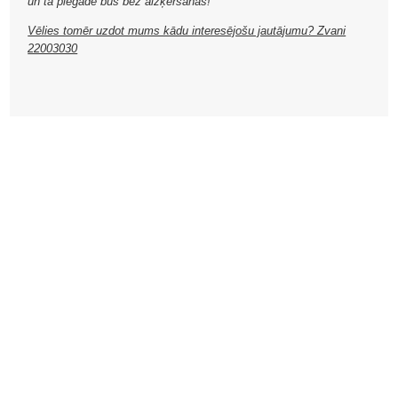
un tā piegāde būs bez aizķeršanās!
Vēlies tomēr uzdot mums kādu interesējošu jautājumu? Zvani
22003030