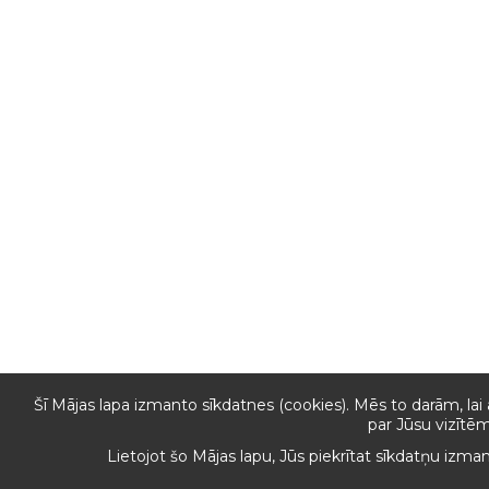
Šī Mājas lapa izmanto sīkdatnes (cookies). Mēs to darām, lai
par Jūsu vizītēm
Lietojot šo Mājas lapu, Jūs piekrītat sīkdatņu izma