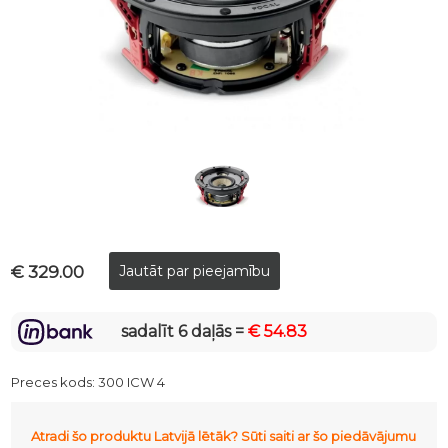
€ 329.00
sadalīt 6 daļās =
€ 54.83
Preces kods:
300 ICW 4
Atradi šo produktu Latvijā lētāk? Sūti saiti ar šo piedāvājumu