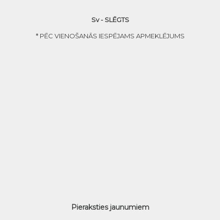
Sv - SLĒGTS
* PĒC VIENOŠANĀS IESPĒJAMS APMEKLĒJUMS
Pieraksties jaunumiem