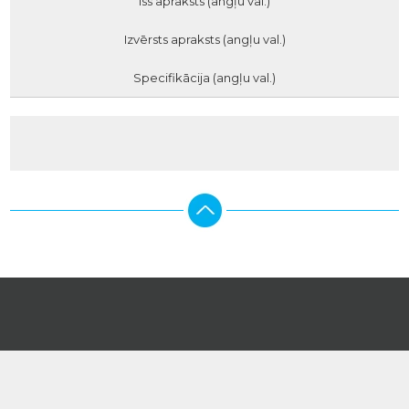
Īss apraksts (angļu val.)
Izvērsts apraksts (angļu val.)
Specifikācija (angļu val.)