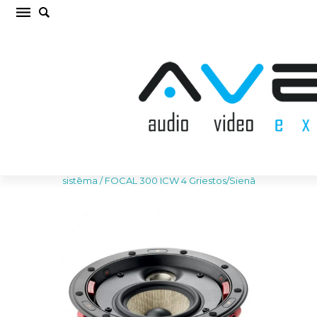
FOCAL 300 ICW 4 Griestos/Sienā Iebūvējamā
akustiskā sistēma (cena par gab.)
Sākums
/
AKUSTISKĀS SISTĒMAS
/
Iebūvējamā akustiskā
sistēma
/
FOCAL 300 ICW 4 Griestos/Sienā