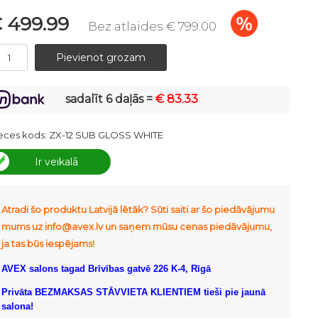
 499.99
Bez atlaides € 799.00
sadalīt 6 daļās =
€ 83.33
eces kods:
ZX-12 SUB GLOSS WHITE
Ir veikalā
Atradi šo produktu Latvijā lētāk? Sūti saiti ar šo piedāvājumu
mums uz info@avex.lv un saņem mūsu cenas piedāvājumu,
ja tas būs iespējams!
AVEX salons tagad Brīvības gatvē 226 K-4, Rīgā
Privāta BEZMAKSAS STĀVVIETA KLIENTIEM tieši pie jaunā
salona!