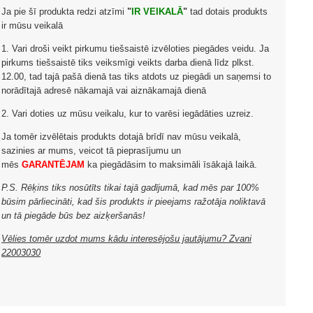
Ja pie šī produkta redzi atzīmi
"
IR VEIKALĀ
"
tad dotais produkts
ir mūsu veikalā
1. Vari droši veikt pirkumu tiešsaistē izvēloties piegādes veidu. Ja
pirkums tiešsaistē tiks veiksmīgi veikts darba dienā līdz plkst.
12.00, tad tajā pašā dienā tas tiks atdots uz piegādi un saņemsi to
norādītajā adresē nākamajā vai aiznākamajā dienā
2. Vari doties uz mūsu veikalu, kur to varēsi iegādāties uzreiz.
Ja tomēr izvēlētais produkts dotajā brīdī nav mūsu veikalā,
sazinies ar mums, veicot tā pieprasījumu un
mēs
GARANTĒJAM
ka piegādāsim to maksimāli īsākajā laikā.
P.S. Rēķins tiks nosūtīts tikai tajā gadījumā, kad mēs par 100%
būsim pārliecināti, kad šis produkts ir pieejams ražotāja noliktavā
un tā piegāde būs bez aizķeršanās!
Vēlies tomēr uzdot mums kādu interesējošu jautājumu? Zvani
22003030