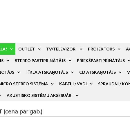
ALĀ!
OUTLET
TV/TELEVIZORI
PROJEKTORS
A
IS
STEREO PASTIPRINĀTĀJS
PRIEKŠPASTIPRINĀTĀJS
ŅOTĀJS
TĪKLA ATSKAŅOTĀJS
CD ATSKAŅOTĀJS
V
MICRO STEREO SISTĒMA
KABEĻI / VADI
SPRAUDŅI / KO
AKUSTISKO SISTĒMU AKSESUĀRI
(cena par gab.)