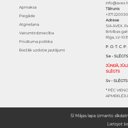
info@avex.l
Apmaksa
Tālrunis
+371 22003
Piegāde
Adrese
Atgriešana
SIA AVEX, R
Brīvības gat
Vairumtirdzniecība
Rīga, LV-103
Privātuma politika
P. O. T. C. P.
Biežāk uzdotie jautājumi
Se - SLĒGTS
JŪNIJĀ, JŪL
SLĒGTS
Sv - SLĒGTS
* PĒC VIEN
APMEKLĒJ
Šī Mājas lapa izmanto sīkdatn
Lietojot š