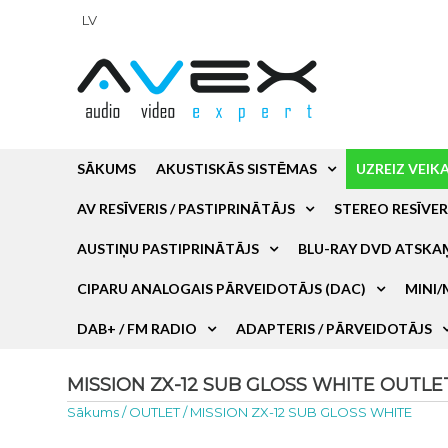
LV
SĀKUMS
AKUSTISKĀS SISTĒMAS
UZREIZ VEIK
AV RESĪVERIS / PASTIPRINĀTĀJS
STEREO RESĪVER
AUSTIŅU PASTIPRINĀTĀJS
BLU-RAY DVD ATSKA
CIPARU ANALOGAIS PĀRVEIDOTĀJS (DAC)
MINI/
DAB+ / FM RADIO
ADAPTERIS / PĀRVEIDOTĀJS
MISSION ZX-12 SUB GLOSS WHITE OUTLET 
Sākums
/
OUTLET
/
MISSION ZX-12 SUB GLOSS WHITE