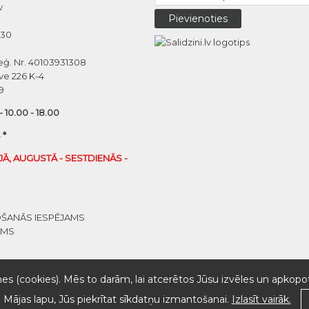
v
030
eģ. Nr. 40103931308
ve 226 K-4
9
 - 10.00 - 18.00
 *
IJĀ, AUGUSTĀ - SESTDIENĀS -
OŠANĀS IESPĒJAMS
UMS
es (cookies). Mēs to darām, lai atcerētos Jūsu izvēles un apkopot
o Mājas lapu, Jūs piekrītat sīkdatņu izmantošanai.
Izlasīt vairāk.