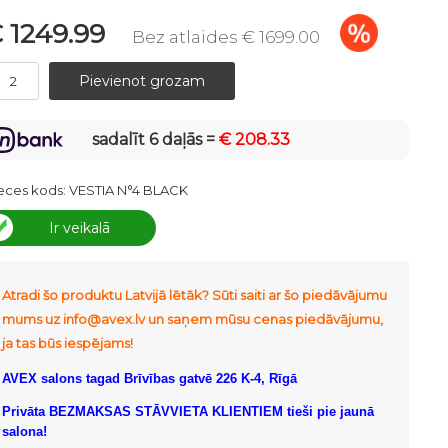
 1249.99
Bez atlaides € 1699.00
sadalīt 6 daļās =
€ 208.33
eces kods:
VESTIA N°4 BLACK
Ir veikalā
Atradi šo produktu Latvijā lētāk? Sūti saiti ar šo piedāvājumu
mums uz info@avex.lv un saņem mūsu cenas piedāvājumu,
ja tas būs iespējams!
AVEX salons tagad Brīvības gatvē 226 K-4, Rīgā
Privāta BEZMAKSAS STĀVVIETA KLIENTIEM tieši pie jaunā
salona!