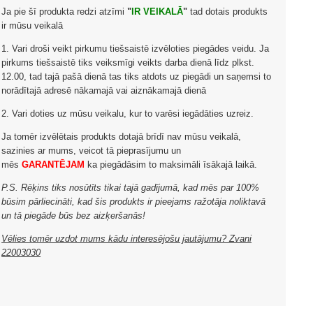
Ja pie šī produkta redzi atzīmi
"
IR VEIKALĀ
"
tad dotais produkts
ir mūsu veikalā
1. Vari droši veikt pirkumu tiešsaistē izvēloties piegādes veidu. Ja
pirkums tiešsaistē tiks veiksmīgi veikts darba dienā līdz plkst.
12.00, tad tajā pašā dienā tas tiks atdots uz piegādi un saņemsi to
norādītajā adresē nākamajā vai aiznākamajā dienā
2. Vari doties uz mūsu veikalu, kur to varēsi iegādāties uzreiz.
Ja tomēr izvēlētais produkts dotajā brīdī nav mūsu veikalā,
sazinies ar mums, veicot tā pieprasījumu un
mēs
GARANTĒJAM
ka piegādāsim to maksimāli īsākajā laikā.
P.S. Rēķins tiks nosūtīts tikai tajā gadījumā, kad mēs par 100%
būsim pārliecināti, kad šis produkts ir pieejams ražotāja noliktavā
un tā piegāde būs bez aizķeršanās!
Vēlies tomēr uzdot mums kādu interesējošu jautājumu? Zvani
22003030