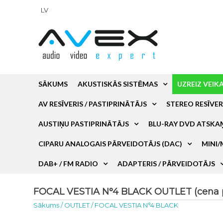
LV
SĀKUMS
AKUSTISKĀS SISTĒMAS
UZREIZ VEIK
AV RESĪVERIS / PASTIPRINĀTĀJS
STEREO RESĪVER
AUSTIŅU PASTIPRINĀTĀJS
BLU-RAY DVD ATSKA
CIPARU ANALOGAIS PĀRVEIDOTĀJS (DAC)
MINI/
DAB+ / FM RADIO
ADAPTERIS / PĀRVEIDOTĀJS
FOCAL VESTIA N°4 BLACK OUTLET (cena p
Sākums
/
OUTLET
/
FOCAL VESTIA N°4 BLACK