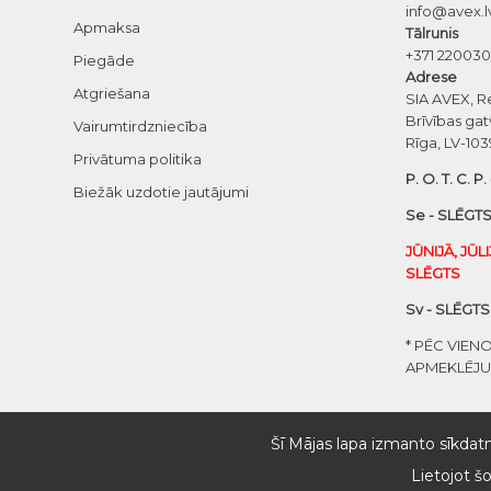
info@avex.l
Apmaksa
Tālrunis
+371 22003
Piegāde
Adrese
Atgriešana
SIA AVEX, R
Brīvības gat
Vairumtirdzniecība
Rīga, LV-103
Privātuma politika
P. O. T. C. P.
Biežāk uzdotie jautājumi
Se - SLĒGTS
JŪNIJĀ, JŪL
SLĒGTS
Sv - SLĒGTS
* PĒC VIEN
APMEKLĒJ
Šī Mājas lapa izmanto sīkdatn
Lietojot š