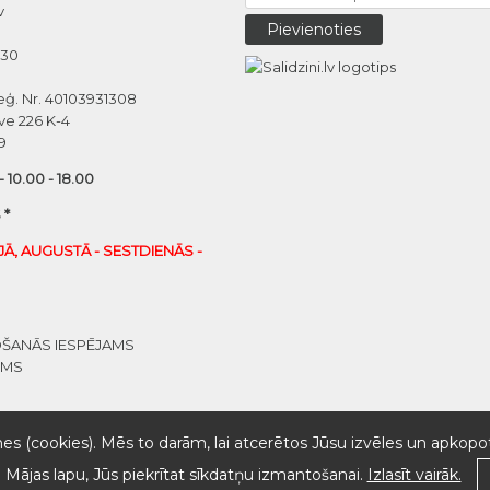
v
030
eģ. Nr. 40103931308
ve 226 K-4
9
 - 10.00 - 18.00
 *
IJĀ, AUGUSTĀ - SESTDIENĀS -
OŠANĀS IESPĒJAMS
UMS
es (cookies). Mēs to darām, lai atcerētos Jūsu izvēles un apkopot
o Mājas lapu, Jūs piekrītat sīkdatņu izmantošanai.
Izlasīt vairāk.