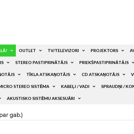
ALĀ!
OUTLET
TV/TELEVIZORI
PROJEKTORS
A
IS
STEREO PASTIPRINĀTĀJS
PRIEKŠPASTIPRINĀTĀJS
ŅOTĀJS
TĪKLA ATSKAŅOTĀJS
CD ATSKAŅOTĀJS
V
MICRO STEREO SISTĒMA
KABEĻI / VADI
SPRAUDŅI / KO
AKUSTISKO SISTĒMU AKSESUĀRI
ar gab.)