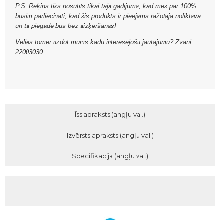
P.S. Rēķins tiks nosūtīts tikai tajā gadījumā, kad mēs par 100%
būsim pārliecināti, kad šis produkts ir pieejams ražotāja noliktavā
un tā piegāde būs bez aizķeršanās!
Vēlies tomēr uzdot mums kādu interesējošu jautājumu? Zvani
22003030
Īss apraksts (angļu val.)
Izvērsts apraksts (angļu val.)
Specifikācija (angļu val.)