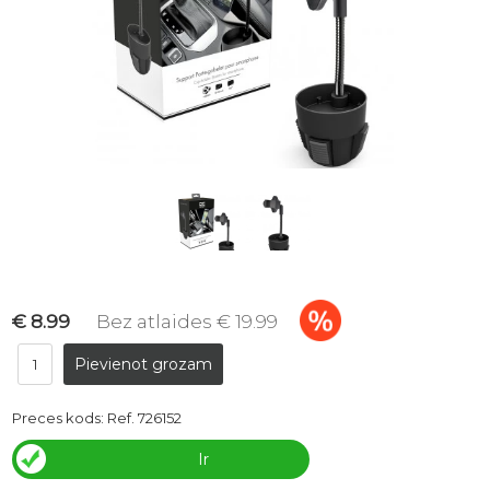
€ 8.99
Bez atlaides € 19.99
Preces kods:
Ref. 726152
Ir