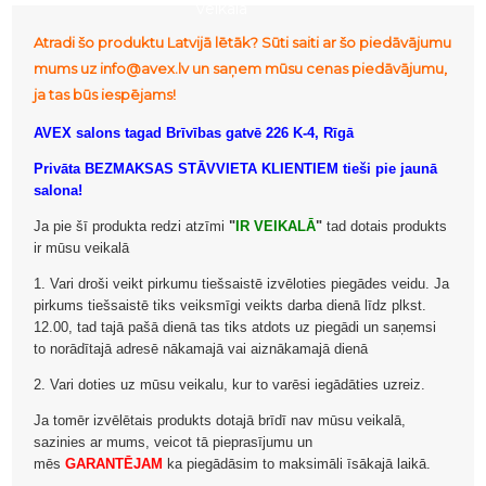
veikalā
Atradi šo produktu Latvijā lētāk? Sūti saiti ar šo piedāvājumu
mums uz info@avex.lv un saņem mūsu cenas piedāvājumu,
ja tas būs iespējams!
AVEX salons tagad Brīvības gatvē 226 K-4, Rīgā
Privāta BEZMAKSAS STĀVVIETA KLIENTIEM tieši pie jaunā
salona!
Ja pie šī produkta redzi atzīmi
"
IR VEIKALĀ
"
tad dotais produkts
ir mūsu veikalā
1. Vari droši veikt pirkumu tiešsaistē izvēloties piegādes veidu. Ja
pirkums tiešsaistē tiks veiksmīgi veikts darba dienā līdz plkst.
12.00, tad tajā pašā dienā tas tiks atdots uz piegādi un saņemsi
to norādītajā adresē nākamajā vai aiznākamajā dienā
2. Vari doties uz mūsu veikalu, kur to varēsi iegādāties uzreiz.
Ja tomēr izvēlētais produkts dotajā brīdī nav mūsu veikalā,
sazinies ar mums, veicot tā pieprasījumu un
mēs
GARANTĒJAM
ka piegādāsim to maksimāli īsākajā laikā.