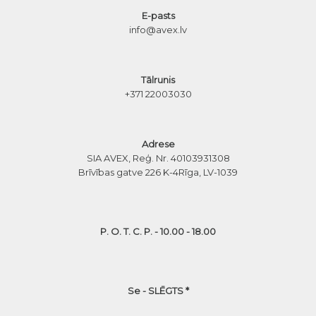
E-pasts
info@avex.lv
Tālrunis
+371 22003030
Adrese
SIA AVEX, Reģ. Nr. 40103931308
Brīvības gatve 226 K-4
Rīga, LV-1039
P. O. T. C. P. - 10.00 - 18.00
Se - SLĒGTS *