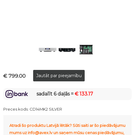
€ 799.00
sadalīt 6 daļās =
€ 133.17
Preces kods:
CD14MK2 SILVER
Atradi šo produktu Latvijā lētāk? Sūti saiti ar šo piedāvājumu
mums uz info@avex.lv un saņem mūsu cenas piedāvājumu,