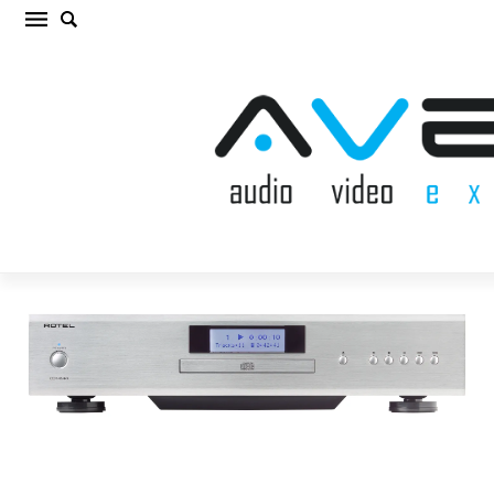
ROTEL CD14MK2 SILVER CD ATSKAŅOTĀJS
(cena par gab.)
Sākums
/
CD ATSKAŅOTĀJS
/
ROTEL CD14MK2 SILVER