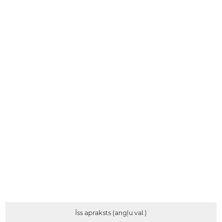
Īss apraksts (angļu val.)