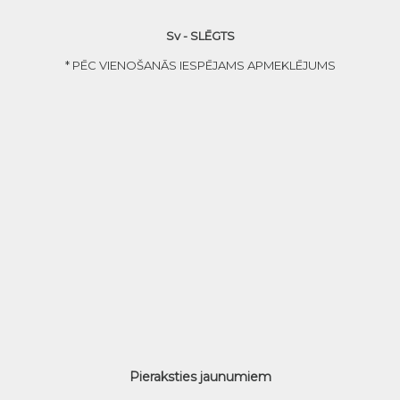
Sv - SLĒGTS
* PĒC VIENOŠANĀS IESPĒJAMS APMEKLĒJUMS
Pieraksties jaunumiem