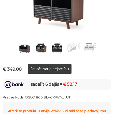
€ 349.00
sadalīt 6 daļās =
€ 58.17
Preces kods:
OSLO 800 BLACK/WALNUT
Atradi šo produktu Latvijā lētāk? Sūti saiti ar šo piedāvājumu