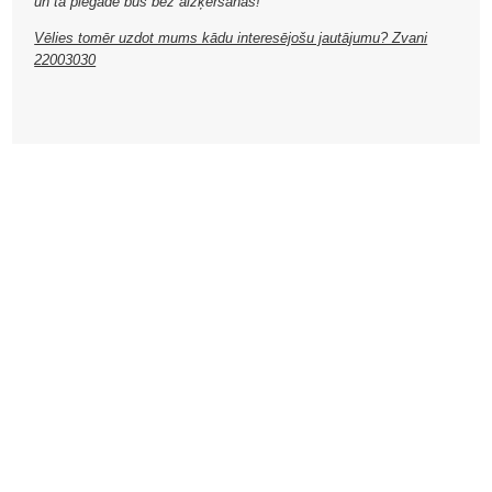
un tā piegāde būs bez aizķeršanās!
Vēlies tomēr uzdot mums kādu interesējošu jautājumu? Zvani
22003030