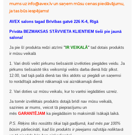
mums uz info@avex.lv un saņem mūsu cenas piedāvājumu,
ja tas būs iespējams!
AVEX salons tagad Brīvības gatvē 226 K-4, Rīgā
Privāta BEZMAKSAS STĀVVIETA KLIENTIEM tieši pie jaunā
salona!
Ja pie šī produkta redzi atzīmi
"
IR VEIKALĀ
"
tad dotais produkts
ir mūsu veikalā
1. Vari droši veikt pirkumu tiešsaistē izvēloties piegādes veidu. Ja
pirkums tiešsaistē tiks veiksmīgi veikts darba dienā līdz plkst.
12.00, tad tajā pašā dienā tas tiks atdots uz piegādi un saņemsi
to norādītajā adresē nākamajā vai aiznākamajā dienā
2. Vari doties uz mūsu veikalu, kur to varēsi iegādāties uzreiz.
Ja tomēr izvēlētais produkts dotajā brīdī nav mūsu veikalā,
sazinies ar mums, veicot tā pieprasījumu un
mēs
GARANTĒJAM
ka piegādāsim to maksimāli īsākajā laikā.
P.S. Rēķins tiks nosūtīts tikai tajā gadījumā, kad mēs par 100%
būsim pārliecināti, kad šis produkts ir pieejams ražotāja noliktavā