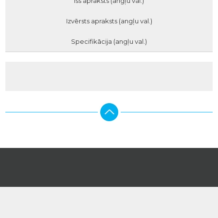
Īss apraksts (angļu val.)
Izvērsts apraksts (angļu val.)
Specifikācija (angļu val.)