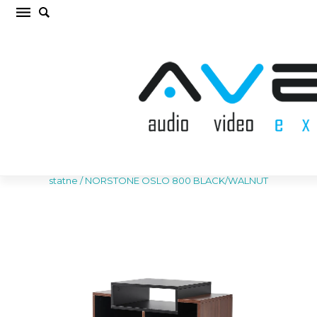
NORSTONE OSLO 800 BLACK/WALNUT
TV/HiFi aparatūras statne (cena par gab.)
Sākums
/
AV MĒBELES/STATNES
/
TV/HiFi aparatūras
statne
/
NORSTONE OSLO 800 BLACK/WALNUT