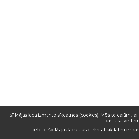
Šī Mājas lapa izmanto sīkdatnes (cookies). Mēs to darām, lai
par Jūsu vizītēm
Lietojot šo Mājas lapu, Jūs piekrītat sīkdatņu izma