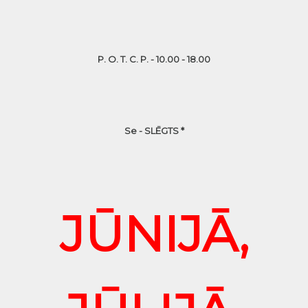
P. O. T. C. P. - 10.00 - 18.00
Se - SLĒGTS *
JŪNIJĀ,