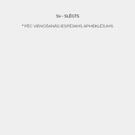
Sv - SLĒGTS
* PĒC VIENOŠANĀS IESPĒJAMS APMEKLĒJUMS