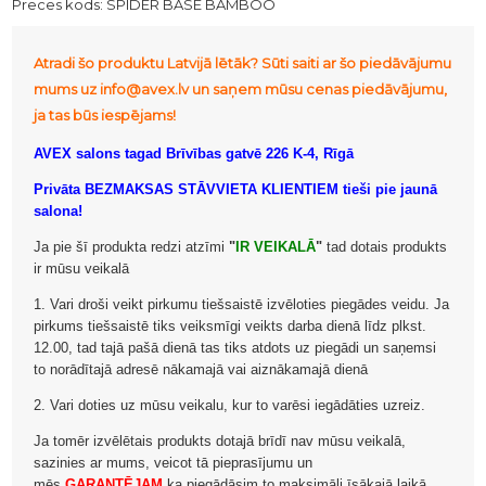
Preces kods:
SPIDER BASE BAMBOO
Atradi šo produktu Latvijā lētāk? Sūti saiti ar šo piedāvājumu
mums uz info@avex.lv un saņem mūsu cenas piedāvājumu,
ja tas būs iespējams!
AVEX salons tagad Brīvības gatvē 226 K-4, Rīgā
Privāta BEZMAKSAS STĀVVIETA KLIENTIEM tieši pie jaunā
salona!
Ja pie šī produkta redzi atzīmi
"
IR VEIKALĀ
"
tad dotais produkts
ir mūsu veikalā
1. Vari droši veikt pirkumu tiešsaistē izvēloties piegādes veidu. Ja
pirkums tiešsaistē tiks veiksmīgi veikts darba dienā līdz plkst.
12.00, tad tajā pašā dienā tas tiks atdots uz piegādi un saņemsi
to norādītajā adresē nākamajā vai aiznākamajā dienā
2. Vari doties uz mūsu veikalu, kur to varēsi iegādāties uzreiz.
Ja tomēr izvēlētais produkts dotajā brīdī nav mūsu veikalā,
sazinies ar mums, veicot tā pieprasījumu un
mēs
GARANTĒJAM
ka piegādāsim to maksimāli īsākajā laikā.