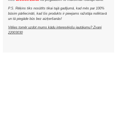
P.S. Rēķins tiks nosūtīts tikai tajā gadījumā, kad mēs par 100%
būsim pārliecināti, kad šis produkts ir pieejams ražotāja noliktavā
un tā piegāde būs bez aizķeršanās!
Vēlies tomēr uzdot mums kādu interesējošu jautājumu? Zvani
22003030