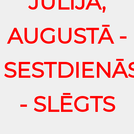
JŪLIJĀ,
AUGUSTĀ -
SESTDIENĀ
- SLĒGTS