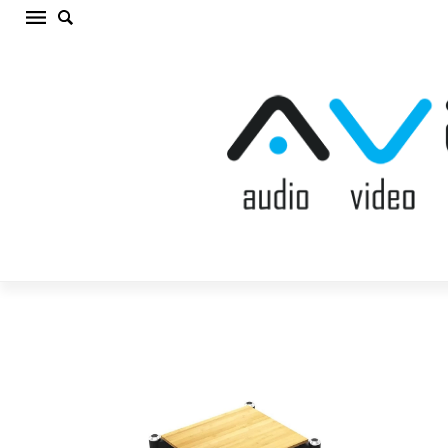
NORSTONE SPIDER BASE BAMBOO HiFi
aparatūras statne (cena par gab.)
Sākums
/
AV MĒBELES/STATNES
/
HiFi aparatūras
statne
/
NORSTONE SPIDER BASE BAMBOO