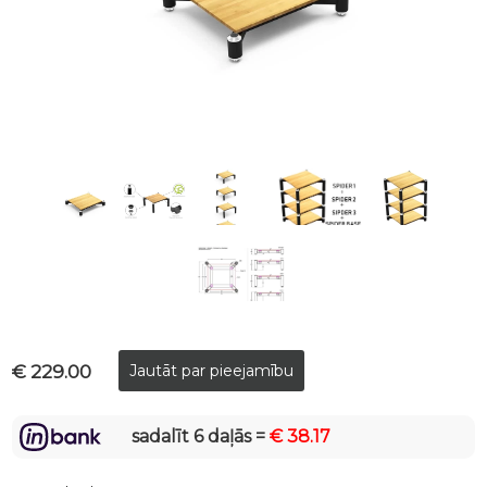
€ 229.00
sadalīt 6 daļās =
€ 38.17