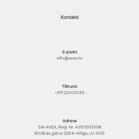
Kontakti
E-pasts
info@avex.lv
Tālrunis
+371 22003030
Adrese
SIA AVEX, Reģ. Nr. 40103931308
Brīvības gatve 226 K-4
Rīga, LV-1039