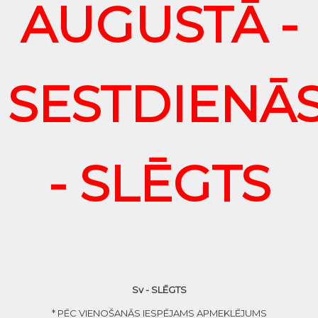
AUGUSTĀ -
SESTDIENĀ
- SLĒGTS
Sv - SLĒGTS
* PĒC VIENOŠANĀS IESPĒJAMS APMEKLĒJUMS