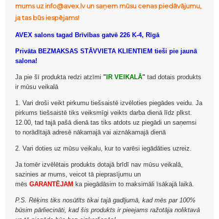
mums uz info@avex.lv un saņem mūsu cenas piedāvājumu,
ja tas būs iespējams!
AVEX salons tagad Brīvības gatvē 226 K-4, Rīgā
Privāta BEZMAKSAS STĀVVIETA KLIENTIEM tieši pie jaunā
salona!
Ja pie šī produkta redzi atzīmi
"
IR VEIKALĀ
"
tad dotais produkts
ir mūsu veikalā
1. Vari droši veikt pirkumu tiešsaistē izvēloties piegādes veidu. Ja
pirkums tiešsaistē tiks veiksmīgi veikts darba dienā līdz plkst.
12.00, tad tajā pašā dienā tas tiks atdots uz piegādi un saņemsi
to norādītajā adresē nākamajā vai aiznākamajā dienā
2. Vari doties uz mūsu veikalu, kur to varēsi iegādāties uzreiz.
Ja tomēr izvēlētais produkts dotajā brīdī nav mūsu veikalā,
sazinies ar mums, veicot tā pieprasījumu un
mēs
GARANTĒJAM
ka piegādāsim to maksimāli īsākajā laikā.
P.S. Rēķins tiks nosūtīts tikai tajā gadījumā, kad mēs par 100%
būsim pārliecināti, kad šis produkts ir pieejams ražotāja noliktavā