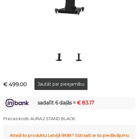
€ 499.00
sadalīt 6 daļās =
€ 83.17
Preces kods:
AURA 2 STAND BLACK
Atradi šo produktu Latvijā lētāk? Sūti saiti ar šo piedāvājumu