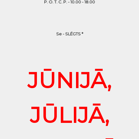
P. O. T. C. P. - 10.00 - 18.00
Se - SLĒGTS *
JŪNIJĀ,
JŪLIJĀ,