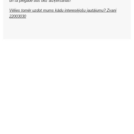
un tā piegāde būs bez aizķeršanās!
Vēlies tomēr uzdot mums kādu interesējošu jautājumu? Zvani
22003030