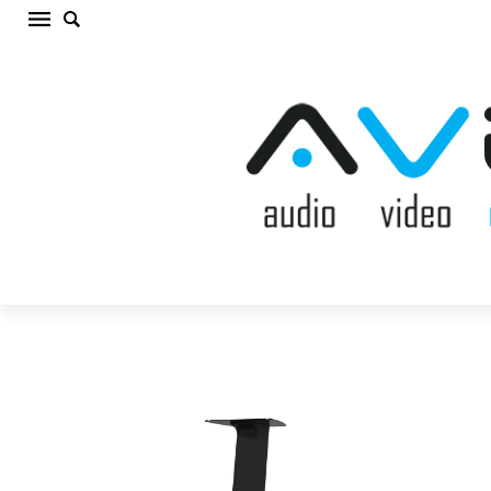
WHARFEDALE AURA 2 STAND BLACK
Akustisko sistēmu statne (cena par gab.)
Sākums
/
AV MĒBELES/STATNES
/
Akustisko sistēmu
statne
/
WHARFEDALE AURA 2 STAND BLACK