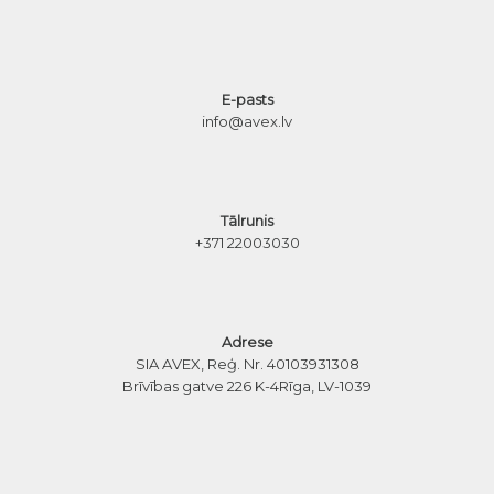
E-pasts
info@avex.lv
Tālrunis
+371 22003030
Adrese
SIA AVEX, Reģ. Nr. 40103931308
Brīvības gatve 226 K-4
Rīga, LV-1039