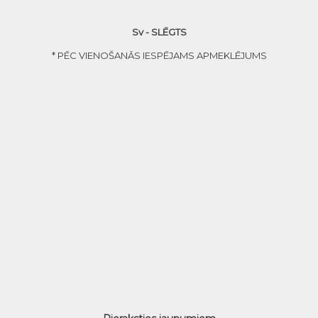
Sv - SLĒGTS
* PĒC VIENOŠANĀS IESPĒJAMS APMEKLĒJUMS