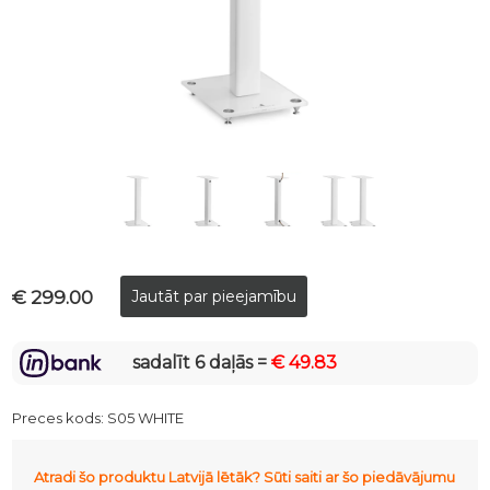
€ 299.00
sadalīt 6 daļās =
€ 49.83
Preces kods:
S05 WHITE
Atradi šo produktu Latvijā lētāk? Sūti saiti ar šo piedāvājumu