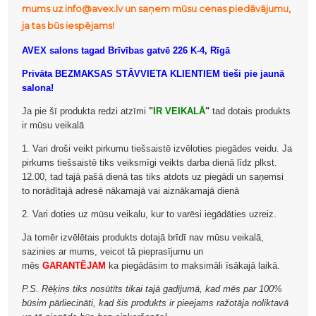
mums uz info@avex.lv un saņem mūsu cenas piedāvājumu,
ja tas būs iespējams!
AVEX salons tagad Brīvības gatvē 226 K-4, Rīgā
Privāta BEZMAKSAS STĀVVIETA KLIENTIEM tieši pie jaunā
salona!
Ja pie šī produkta redzi atzīmi
"
IR VEIKALĀ
"
tad dotais produkts
ir mūsu veikalā
1. Vari droši veikt pirkumu tiešsaistē izvēloties piegādes veidu. Ja
pirkums tiešsaistē tiks veiksmīgi veikts darba dienā līdz plkst.
12.00, tad tajā pašā dienā tas tiks atdots uz piegādi un saņemsi
to norādītajā adresē nākamajā vai aiznākamajā dienā
2. Vari doties uz mūsu veikalu, kur to varēsi iegādāties uzreiz.
Ja tomēr izvēlētais produkts dotajā brīdī nav mūsu veikalā,
sazinies ar mums, veicot tā pieprasījumu un
mēs
GARANTĒJAM
ka piegādāsim to maksimāli īsākajā laikā.
P.S. Rēķins tiks nosūtīts tikai tajā gadījumā, kad mēs par 100%
būsim pārliecināti, kad šis produkts ir pieejams ražotāja noliktavā