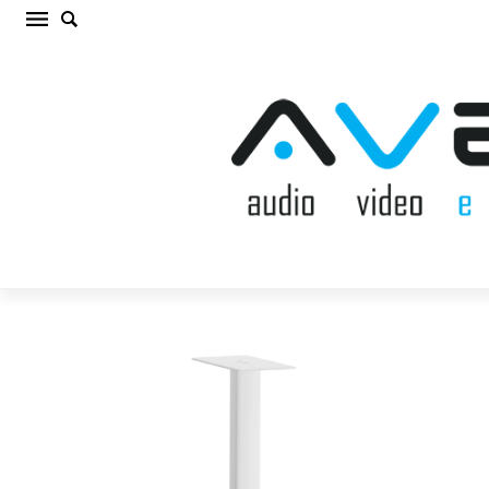
TRIANGLE S05 WHITE Akustisko sistēmu
statne (cena par pāri)
Sākums
/
AV MĒBELES/STATNES
/
Akustisko sistēmu
statne
/
TRIANGLE S05 WHITE