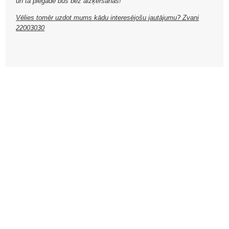
un tā piegāde būs bez aizķeršanās!
Vēlies tomēr uzdot mums kādu interesējošu jautājumu? Zvani
22003030