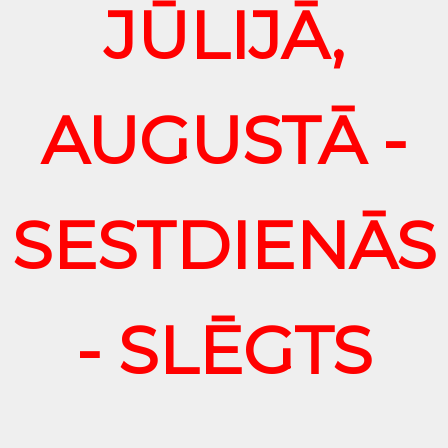
JŪLIJĀ,
AUGUSTĀ -
SESTDIENĀS
- SLĒGTS