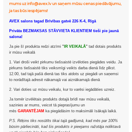
mums uz info@avex.lv un saņem mūsu cenas piedāvājumu,
ja tas būs iespējams!
AVEX salons tagad Brīvības gatvē 226 K-4, Rīgā
Privāta BEZMAKSAS STĀVVIETA KLIENTIEM tieši pie jaunā
salona!
Ja pie šī produkta redzi atzīmi
"
IR VEIKALĀ
"
tad dotais produkts
ir mūsu veikalā
1. Vari droši veikt pirkumu tiešsaistē izvēloties piegādes veidu. Ja
pirkums tiešsaistē tiks veiksmīgi veikts darba dienā līdz plkst.
12.00, tad tajā pašā dienā tas tiks atdots uz piegādi un saņemsi
to norādītajā adresē nākamajā vai aiznākamajā dienā
2. Vari doties uz mūsu veikalu, kur to varēsi iegādāties uzreiz.
Ja tomēr izvēlētais produkts dotajā brīdī nav mūsu veikalā,
sazinies ar mums, veicot tā pieprasījumu un
mēs
GARANTĒJAM
ka piegādāsim to maksimāli īsākajā laikā.
P.S. Rēķins tiks nosūtīts tikai tajā gadījumā, kad mēs par 100%
būsim pārliecināti, kad šis produkts ir pieejams ražotāja noliktavā