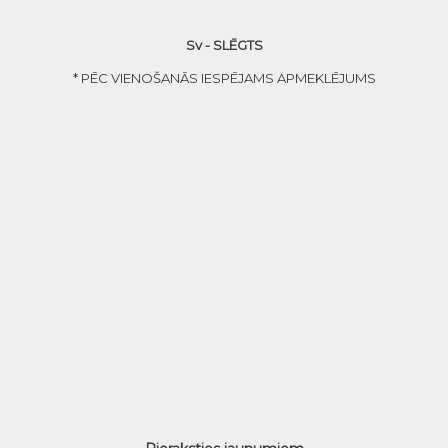
Sv - SLĒGTS
* PĒC VIENOŠANĀS IESPĒJAMS APMEKLĒJUMS