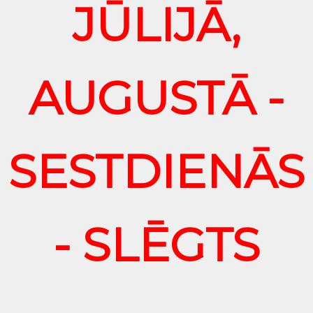
JŪLIJĀ,
AUGUSTĀ -
SESTDIENĀS
- SLĒGTS