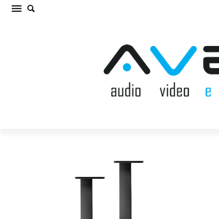
SONUS FABER DUETTO STANDS Akustisko
sistēmu statne (cena par pāri)
Sākums
/
AV MĒBELES/STATNES
/
Akustisko sistēmu
statne
/
SONUS FABER DUETTO STANDS