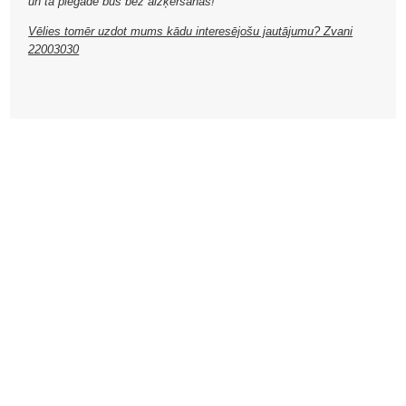
un tā piegāde būs bez aizķeršanās!
Vēlies tomēr uzdot mums kādu interesējošu jautājumu? Zvani
22003030