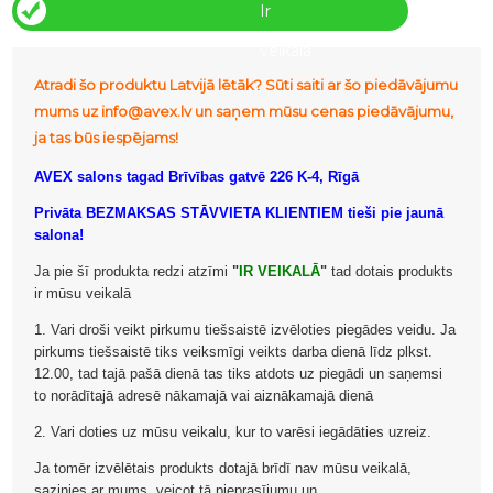
Ir
veikalā
Atradi šo produktu Latvijā lētāk? Sūti saiti ar šo piedāvājumu
mums uz info@avex.lv un saņem mūsu cenas piedāvājumu,
ja tas būs iespējams!
AVEX salons tagad Brīvības gatvē 226 K-4, Rīgā
Privāta BEZMAKSAS STĀVVIETA KLIENTIEM tieši pie jaunā
salona!
Ja pie šī produkta redzi atzīmi
"
IR VEIKALĀ
"
tad dotais produkts
ir mūsu veikalā
1. Vari droši veikt pirkumu tiešsaistē izvēloties piegādes veidu. Ja
pirkums tiešsaistē tiks veiksmīgi veikts darba dienā līdz plkst.
12.00, tad tajā pašā dienā tas tiks atdots uz piegādi un saņemsi
to norādītajā adresē nākamajā vai aiznākamajā dienā
2. Vari doties uz mūsu veikalu, kur to varēsi iegādāties uzreiz.
Ja tomēr izvēlētais produkts dotajā brīdī nav mūsu veikalā,
sazinies ar mums, veicot tā pieprasījumu un