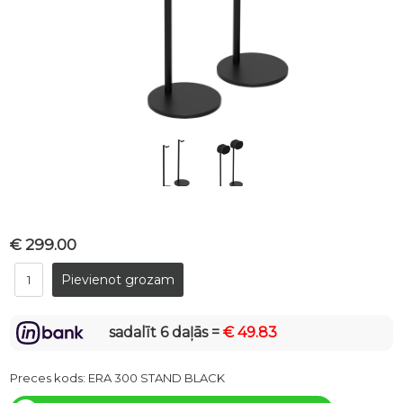
€ 299.00
sadalīt 6 daļās =
€ 49.83
Preces kods:
ERA 300 STAND BLACK