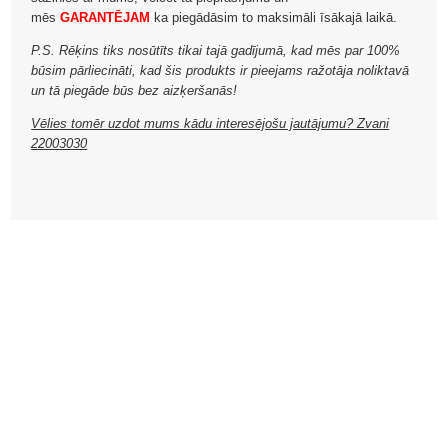
mēs
GARANTĒJAM
ka piegādāsim to maksimāli īsākajā laikā.
P.S. Rēķins tiks nosūtīts tikai tajā gadījumā, kad mēs par 100%
būsim pārliecināti, kad šis produkts ir pieejams ražotāja noliktavā
un tā piegāde būs bez aizķeršanās!
Vēlies tomēr uzdot mums kādu interesējošu jautājumu? Zvani
22003030