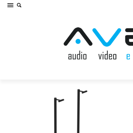
SONOS ERA 300 STAND BLACK Akustisko
sistēmu statne (cena par pāri)
Sākums
/
AV MĒBELES/STATNES
/
Akustisko sistēmu
statne
/
SONOS ERA 300 STAND BLACK