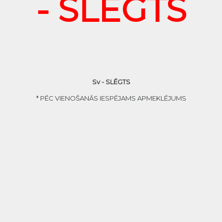
- SLĒGTS
Sv - SLĒGTS
* PĒC VIENOŠANĀS IESPĒJAMS APMEKLĒJUMS