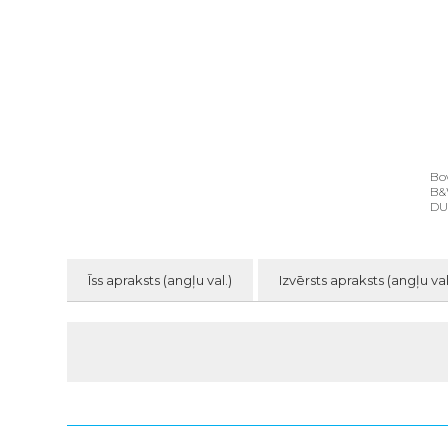
Bo
B&
DU
Īss apraksts (angļu val.)
Izvērsts apraksts (angļu val