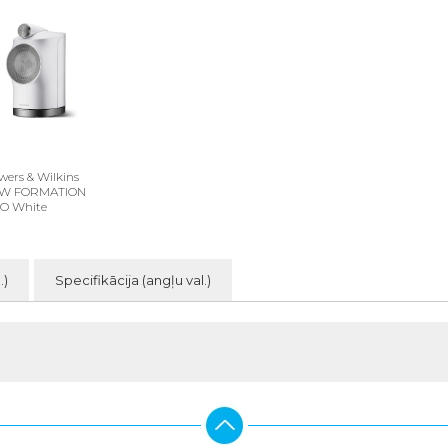
wers & Wilkins
W FORMATION
O White
.)
Specifikācija (angļu val.)