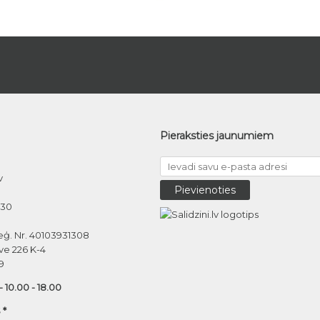
Pieraksties jaunumiem
v
030
eģ. Nr. 40103931308
ve 226 K-4
9
 - 10.00 - 18.00
 *