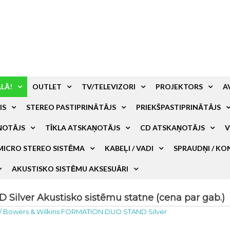
ALĀ!
OUTLET
TV/TELEVIZORI
PROJEKTORS
A
IS
STEREO PASTIPRINĀTĀJS
PRIEKŠPASTIPRINĀTĀJS
ŅOTĀJS
TĪKLA ATSKAŅOTĀJS
CD ATSKAŅOTĀJS
V
MICRO STEREO SISTĒMA
KABEĻI / VADI
SPRAUDŅI / KO
AKUSTISKO SISTĒMU AKSESUĀRI
lver Akustisko sistēmu statne (cena par gab.)
/
Bowers & Wilkins FORMATION DUO STAND Silver