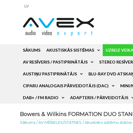
LV
SĀKUMS
AKUSTISKĀS SISTĒMAS
UZREIZ VEIK
AV RESĪVERIS / PASTIPRINĀTĀJS
STEREO RESĪVER
AUSTIŅU PASTIPRINĀTĀJS
BLU-RAY DVD ATSKA
CIPARU ANALOGAIS PĀRVEIDOTĀJS (DAC)
MINI/
DAB+ / FM RADIO
ADAPTERIS / PĀRVEIDOTĀJS
Bowers & Wilkins FORMATION DUO STAND Si
Sākums
/
AV MĒBELES/STATNES
/
Akustisko sistēmu statne