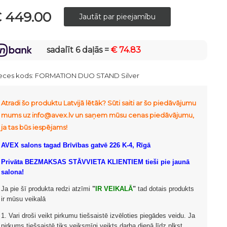
 449.00
sadalīt 6 daļās =
€ 74.83
eces kods:
FORMATION DUO STAND Silver
Atradi šo produktu Latvijā lētāk? Sūti saiti ar šo piedāvājumu
mums uz info@avex.lv un saņem mūsu cenas piedāvājumu,
ja tas būs iespējams!
AVEX salons tagad Brīvības gatvē 226 K-4, Rīgā
Privāta BEZMAKSAS STĀVVIETA KLIENTIEM tieši pie jaunā
salona!
Ja pie šī produkta redzi atzīmi
"
IR VEIKALĀ
"
tad dotais produkts
ir mūsu veikalā
1. Vari droši veikt pirkumu tiešsaistē izvēloties piegādes veidu. Ja
pirkums tiešsaistē tiks veiksmīgi veikts darba dienā līdz plkst.