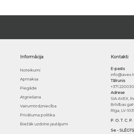
Informācija
Kontakti
E-pasts
Noteikumi
info@avex.l
Apmaksa
Tālrunis
+371 22003
Piegāde
Adrese
Atgriešana
SIA AVEX, R
Brīvības gat
Vairumtirdzniecība
Rīga, LV-103
Privātuma politika
P. O. T. C. P.
Biežāk uzdotie jautājumi
Se - SLĒGTS