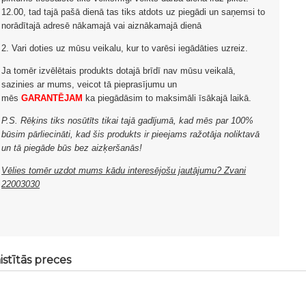
12.00, tad tajā pašā dienā tas tiks atdots uz piegādi un saņemsi to
norādītajā adresē nākamajā vai aiznākamajā dienā
2. Vari doties uz mūsu veikalu, kur to varēsi iegādāties uzreiz.
Ja tomēr izvēlētais produkts dotajā brīdī nav mūsu veikalā,
sazinies ar mums, veicot tā pieprasījumu un
mēs
GARANTĒJAM
ka piegādāsim to maksimāli īsākajā laikā.
P.S. Rēķins tiks nosūtīts tikai tajā gadījumā, kad mēs par 100%
būsim pārliecināti, kad šis produkts ir pieejams ražotāja noliktavā
un tā piegāde būs bez aizķeršanās!
Vēlies tomēr uzdot mums kādu interesējošu jautājumu? Zvani
22003030
istītās preces