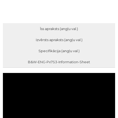
Īss apraksts (angļu val.)
Izvērsts apraksts (angļu val.)
Specifikācija (angļu val.)
B&W-ENG-Px7S3-Information-Sheet