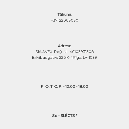
Tālrunis
+371 22003030
Adrese
SIA AVEX, Reģ. Nr. 40103931308
Brīvības gatve 226 K-4
Rīga, LV-1039
P. O. T. C. P. - 10.00 - 18.00
Se - SLĒGTS *