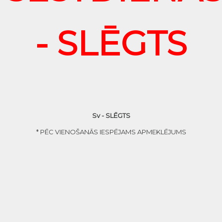
- SLĒGTS
Sv - SLĒGTS
* PĒC VIENOŠANĀS IESPĒJAMS APMEKLĒJUMS