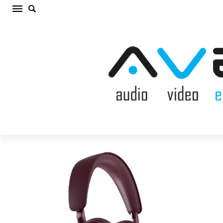
BOWERS & WILKINS PX7 S3 VINTAGE
MAROON AUSTIŅAS (cena par gab.)
Sākums
/
AUSTIŅAS
/
BOWERS & WILKINS PX7 S3 VINTAGE
MAROON