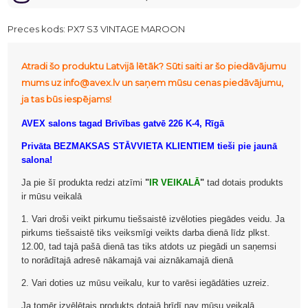
Preces kods:
PX7 S3 VINTAGE MAROON
Atradi šo produktu Latvijā lētāk? Sūti saiti ar šo piedāvājumu
mums uz info@avex.lv un saņem mūsu cenas piedāvājumu,
ja tas būs iespējams!
AVEX salons tagad Brīvības gatvē 226 K-4, Rīgā
Privāta BEZMAKSAS STĀVVIETA KLIENTIEM tieši pie jaunā
salona!
Ja pie šī produkta redzi atzīmi
"
IR VEIKALĀ
"
tad dotais produkts
ir mūsu veikalā
1. Vari droši veikt pirkumu tiešsaistē izvēloties piegādes veidu. Ja
pirkums tiešsaistē tiks veiksmīgi veikts darba dienā līdz plkst.
12.00, tad tajā pašā dienā tas tiks atdots uz piegādi un saņemsi
to norādītajā adresē nākamajā vai aiznākamajā dienā
2. Vari doties uz mūsu veikalu, kur to varēsi iegādāties uzreiz.
Ja tomēr izvēlētais produkts dotajā brīdī nav mūsu veikalā,