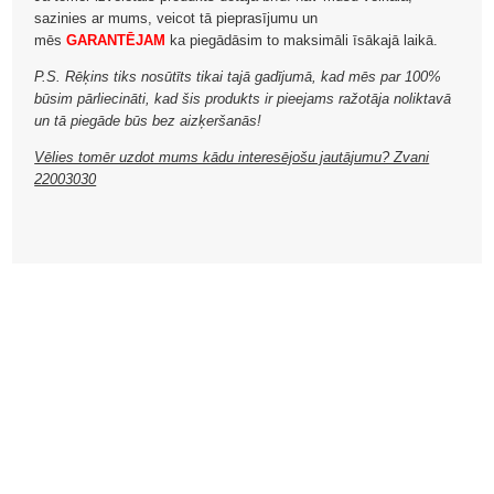
sazinies ar mums, veicot tā pieprasījumu un
mēs
GARANTĒJAM
ka piegādāsim to maksimāli īsākajā laikā.
P.S. Rēķins tiks nosūtīts tikai tajā gadījumā, kad mēs par 100%
būsim pārliecināti, kad šis produkts ir pieejams ražotāja noliktavā
un tā piegāde būs bez aizķeršanās!
Vēlies tomēr uzdot mums kādu interesējošu jautājumu? Zvani
22003030