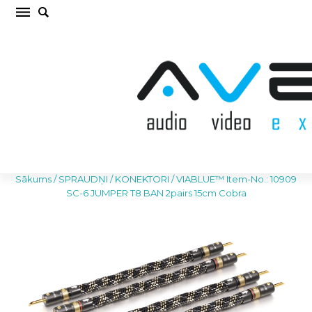
VIABLUE™ Item-No.: 10909 SC-6 JUMPER T8
BAN 2pairs 15cm Cobra SPRAUDŅI /
KONEKTORI (cena par kompl.)
Sākums
/
SPRAUDŅI / KONEKTORI
/
VIABLUE™ Item-No.: 10909
SC-6 JUMPER T8 BAN 2pairs 15cm Cobra