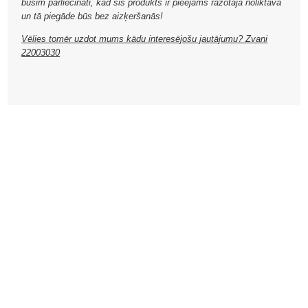
būsim pārliecināti, kad šis produkts ir pieejams ražotāja noliktavā
un tā piegāde būs bez aizķeršanās!
Vēlies tomēr uzdot mums kādu interesējošu jautājumu? Zvani
22003030