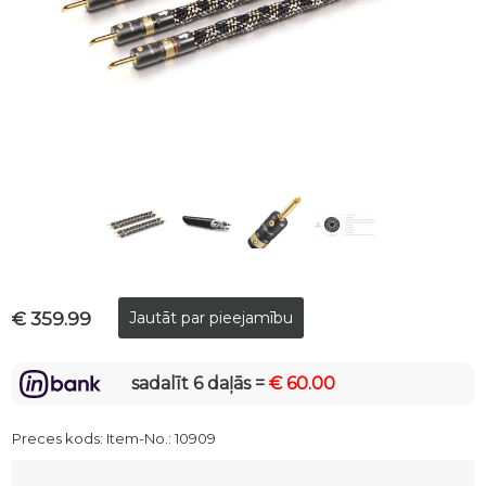
€ 359.99
sadalīt 6 daļās =
€ 60.00
Preces kods:
Item-No.: 10909