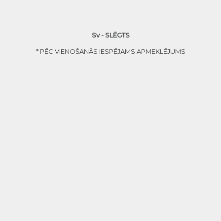
Sv - SLĒGTS
* PĒC VIENOŠANĀS IESPĒJAMS APMEKLĒJUMS