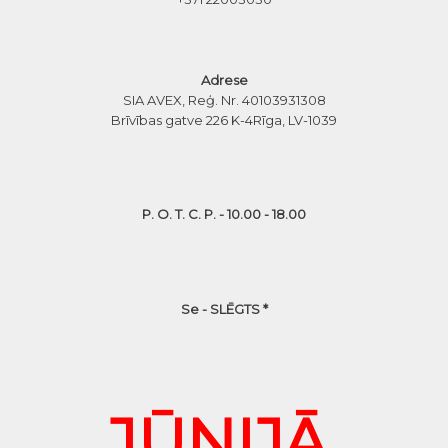
Adrese
SIA AVEX, Reģ. Nr. 40103931308
Brīvības gatve 226 K-4
Rīga, LV-1039
P. O. T. C. P. - 10.00 - 18.00
Se - SLĒGTS *
JŪNIJĀ,