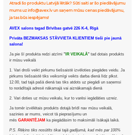
Atradi šo produktu Latvijā lētāk? Sūti saiti ar šo piedāvājumu
mums uz info@avex.lv un saņem mūsu cenas piedāvājumu,
ja tas būs iespējams!
AVEX salons tagad Brīvības gatvē 226 K-4, Rīgā
Privāta BEZMAKSAS STĀVVIETA KLIENTIEM tieši pie jaunā
salona!
Ja pie šī produkta redzi atzīmi
"
IR VEIKALĀ
"
tad dotais produkts
ir mūsu veikalā
1. Vari droši veikt pirkumu tiešsaistē izvēloties piegādes veidu. Ja
pirkums tiešsaistē tiks veiksmīgi veikts darba dienā līdz plkst.
12.00, tad tajā pašā dienā tas tiks atdots uz piegādi un saņemsi
to norādītajā adresē nākamajā vai aiznākamajā dienā
2. Vari doties uz mūsu veikalu, kur to varēsi iegādāties uzreiz.
Ja tomēr izvēlētais produkts dotajā brīdī nav mūsu veikalā,
sazinies ar mums, veicot tā pieprasījumu un
mēs
GARANTĒJAM
ka piegādāsim to maksimāli īsākajā laikā.
P.S. Rēķins tiks nosūtīts tikai tajā gadījumā, kad mēs par 100%