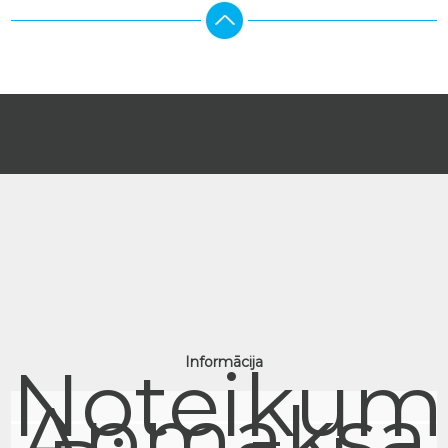
Noteikum
Informācija
Apmaksa