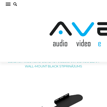
SONOS BEAM WALL-MOUNT BLACK
STIPRINĀJUMS AKUSTISKO SISTĒMU
AKSESUĀRI (cena par gab.)
Sākums
/
AKUSTISKO SISTĒMU AKSESUĀRI
/
SONOS BEAM
WALL-MOUNT BLACK STIPRINĀJUMS