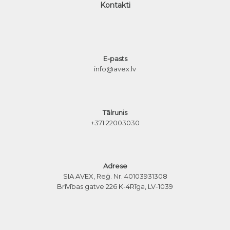
Kontakti
E-pasts
info@avex.lv
Tālrunis
+371 22003030
Adrese
SIA AVEX, Reģ. Nr. 40103931308
Brīvības gatve 226 K-4
Rīga, LV-1039