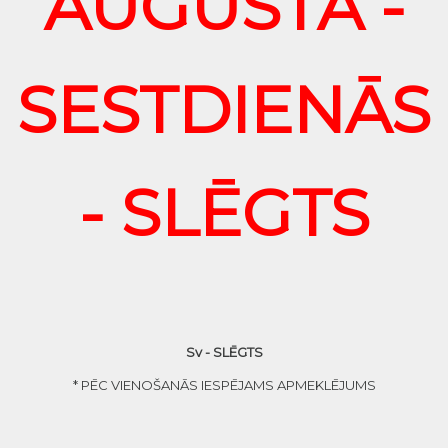
AUGUSTĀ -
SESTDIENĀS
- SLĒGTS
Sv - SLĒGTS
* PĒC VIENOŠANĀS IESPĒJAMS APMEKLĒJUMS