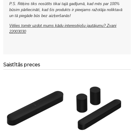
P.S. Rēķins tiks nosūtīts tikai tajā gadījumā, kad mēs par 100%
būsim pārliecināti, kad šis produkts ir pieejams ražotāja noliktavā
un tā piegāde būs bez aizķeršanās!
Vēlies tomēr uzdot mums kādu interesējošu jautājumu? Zvani
22003030
Saistītās preces