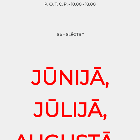
P. O. T. C. P. - 10.00 - 18.00
Se - SLĒGTS *
JŪNIJĀ,
JŪLIJĀ,