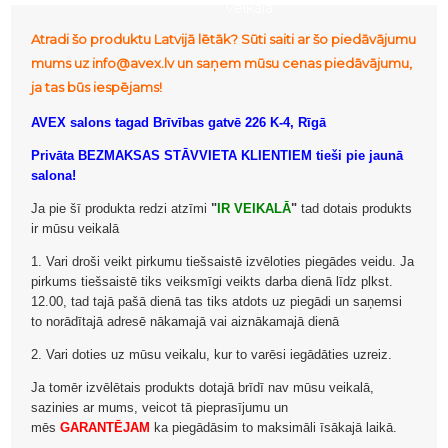
veikalā
Atradi šo produktu Latvijā lētāk? Sūti saiti ar šo piedāvājumu
mums uz info@avex.lv un saņem mūsu cenas piedāvājumu,
ja tas būs iespējams!
AVEX salons tagad Brīvības gatvē 226 K-4, Rīgā
Privāta BEZMAKSAS STĀVVIETA KLIENTIEM tieši pie jaunā
salona!
Ja pie šī produkta redzi atzīmi
"
IR VEIKALĀ
"
tad dotais produkts
ir mūsu veikalā
1. Vari droši veikt pirkumu tiešsaistē izvēloties piegādes veidu. Ja
pirkums tiešsaistē tiks veiksmīgi veikts darba dienā līdz plkst.
12.00, tad tajā pašā dienā tas tiks atdots uz piegādi un saņemsi
to norādītajā adresē nākamajā vai aiznākamajā dienā
2. Vari doties uz mūsu veikalu, kur to varēsi iegādāties uzreiz.
Ja tomēr izvēlētais produkts dotajā brīdī nav mūsu veikalā,
sazinies ar mums, veicot tā pieprasījumu un
mēs
GARANTĒJAM
ka piegādāsim to maksimāli īsākajā laikā.