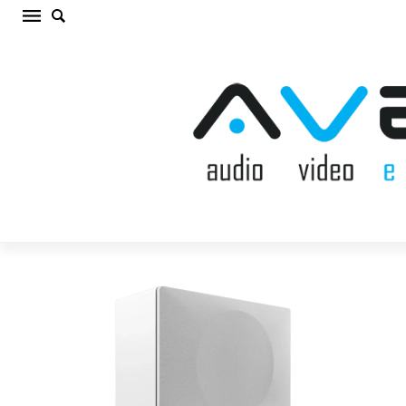
SYSTEM AUDIO SILVERBACK SUB DUO WHITE
SATIN Sabvūferis (cena par gab.)
Sākums
/
AKUSTISKĀS SISTĒMAS
/
Sabvūferis
/
SYSTEM AUDIO
SILVERBACK SUB DUO WHITE SATIN