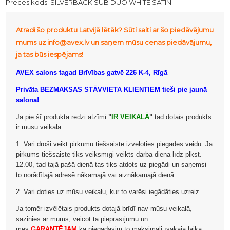
Preces kods:
SILVERBACK SUB DUO WHITE SATIN
Atradi šo produktu Latvijā lētāk? Sūti saiti ar šo piedāvājumu
mums uz info@avex.lv un saņem mūsu cenas piedāvājumu,
ja tas būs iespējams!
AVEX salons tagad Brīvības gatvē 226 K-4, Rīgā
Privāta BEZMAKSAS STĀVVIETA KLIENTIEM tieši pie jaunā
salona!
Ja pie šī produkta redzi atzīmi
"
IR VEIKALĀ
"
tad dotais produkts
ir mūsu veikalā
1. Vari droši veikt pirkumu tiešsaistē izvēloties piegādes veidu. Ja
pirkums tiešsaistē tiks veiksmīgi veikts darba dienā līdz plkst.
12.00, tad tajā pašā dienā tas tiks atdots uz piegādi un saņemsi
to norādītajā adresē nākamajā vai aiznākamajā dienā
2. Vari doties uz mūsu veikalu, kur to varēsi iegādāties uzreiz.
Ja tomēr izvēlētais produkts dotajā brīdī nav mūsu veikalā,
sazinies ar mums, veicot tā pieprasījumu un
mēs
GARANTĒJAM
ka piegādāsim to maksimāli īsākajā laikā.