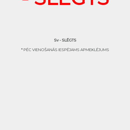
Sv - SLĒGTS
* PĒC VIENOŠANĀS IESPĒJAMS APMEKLĒJUMS