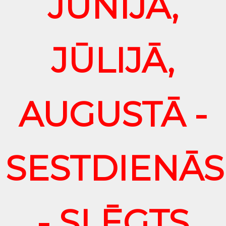
JŪNIJĀ,
JŪLIJĀ,
AUGUSTĀ -
SESTDIENĀS
- SLĒGTS