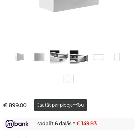
€ 899.00
sadalīt 6 daļās =
€ 149.83