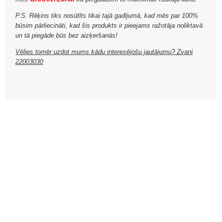
P.S. Rēķins tiks nosūtīts tikai tajā gadījumā, kad mēs par 100%
būsim pārliecināti, kad šis produkts ir pieejams ražotāja noliktavā
un tā piegāde būs bez aizķeršanās!
Vēlies tomēr uzdot mums kādu interesējošu jautājumu? Zvani
22003030