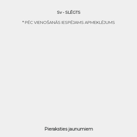
Sv - SLĒGTS
* PĒC VIENOŠANĀS IESPĒJAMS APMEKLĒJUMS
Pieraksties jaunumiem