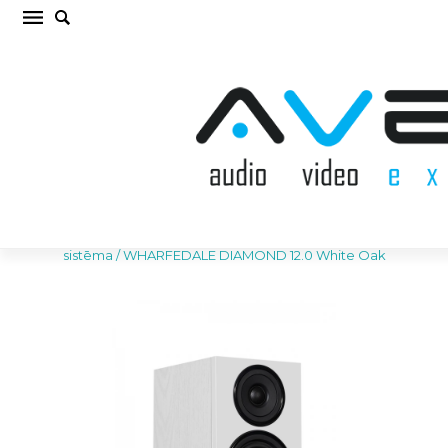
WHARFEDALE DIAMOND 12.0 White Oak
Plaukta akustiskā sistēma (cena par gab.)
Sākums
/
AKUSTISKĀS SISTĒMAS
/
Plaukta akustiskā
sistēma
/
WHARFEDALE DIAMOND 12.0 White Oak