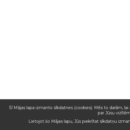
Šī Mājas lapa izmanto sīkdatnes (cookies). Mēs to darām, lai
par Jūsu vizītēm
Lietojot šo Mājas lapu, Jūs piekrītat sīkdatņu izma