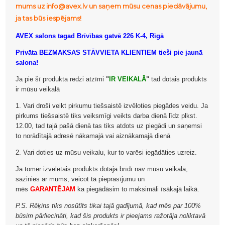
mums uz info@avex.lv un saņem mūsu cenas piedāvājumu,
ja tas būs iespējams!
AVEX salons tagad Brīvības gatvē 226 K-4, Rīgā
Privāta BEZMAKSAS STĀVVIETA KLIENTIEM tieši pie jaunā
salona!
Ja pie šī produkta redzi atzīmi
"
IR VEIKALĀ
"
tad dotais produkts
ir mūsu veikalā
1. Vari droši veikt pirkumu tiešsaistē izvēloties piegādes veidu. Ja
pirkums tiešsaistē tiks veiksmīgi veikts darba dienā līdz plkst.
12.00, tad tajā pašā dienā tas tiks atdots uz piegādi un saņemsi
to norādītajā adresē nākamajā vai aiznākamajā dienā
2. Vari doties uz mūsu veikalu, kur to varēsi iegādāties uzreiz.
Ja tomēr izvēlētais produkts dotajā brīdī nav mūsu veikalā,
sazinies ar mums, veicot tā pieprasījumu un
mēs
GARANTĒJAM
ka piegādāsim to maksimāli īsākajā laikā.
P.S. Rēķins tiks nosūtīts tikai tajā gadījumā, kad mēs par 100%
būsim pārliecināti, kad šis produkts ir pieejams ražotāja noliktavā