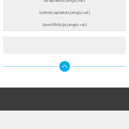
Īss apraksts (angļu val.)
Izvērsts apraksts (angļu val.)
Specifikācija (angļu val.)