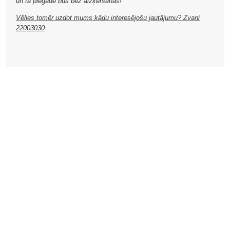
un tā piegāde būs bez aizķeršanās!
Vēlies tomēr uzdot mums kādu interesējošu jautājumu? Zvani
22003030