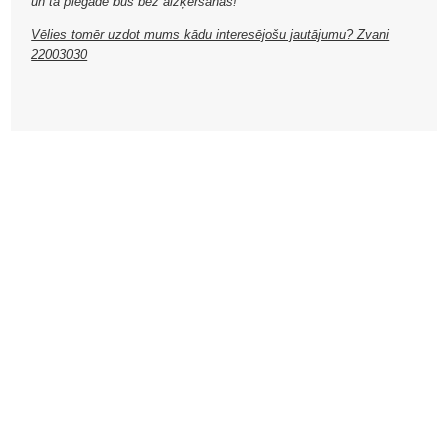
un tā piegāde būs bez aizķeršanās!
Vēlies tomēr uzdot mums kādu interesējošu jautājumu? Zvani
22003030