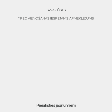
Sv - SLĒGTS
* PĒC VIENOŠANĀS IESPĒJAMS APMEKLĒJUMS
Pieraksties jaunumiem