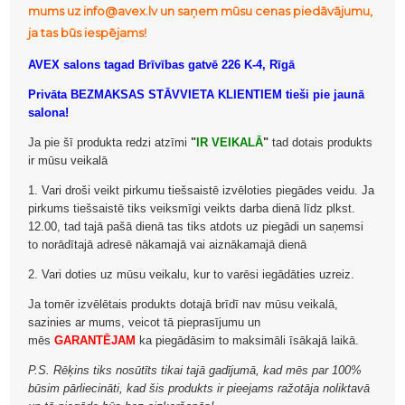
mums uz info@avex.lv un saņem mūsu cenas piedāvājumu,
ja tas būs iespējams!
AVEX salons tagad Brīvības gatvē 226 K-4, Rīgā
Privāta BEZMAKSAS STĀVVIETA KLIENTIEM tieši pie jaunā
salona!
Ja pie šī produkta redzi atzīmi
"
IR VEIKALĀ
"
tad dotais produkts
ir mūsu veikalā
1. Vari droši veikt pirkumu tiešsaistē izvēloties piegādes veidu. Ja
pirkums tiešsaistē tiks veiksmīgi veikts darba dienā līdz plkst.
12.00, tad tajā pašā dienā tas tiks atdots uz piegādi un saņemsi
to norādītajā adresē nākamajā vai aiznākamajā dienā
2. Vari doties uz mūsu veikalu, kur to varēsi iegādāties uzreiz.
Ja tomēr izvēlētais produkts dotajā brīdī nav mūsu veikalā,
sazinies ar mums, veicot tā pieprasījumu un
mēs
GARANTĒJAM
ka piegādāsim to maksimāli īsākajā laikā.
P.S. Rēķins tiks nosūtīts tikai tajā gadījumā, kad mēs par 100%
būsim pārliecināti, kad šis produkts ir pieejams ražotāja noliktavā