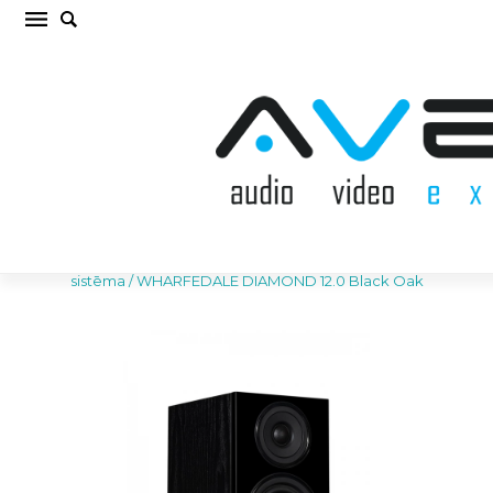
WHARFEDALE DIAMOND 12.0 Black Oak
Plaukta akustiskā sistēma (cena par gab.)
Sākums
/
AKUSTISKĀS SISTĒMAS
/
Plaukta akustiskā
sistēma
/
WHARFEDALE DIAMOND 12.0 Black Oak