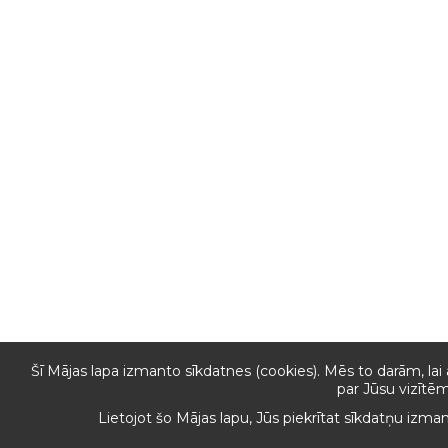
Šī Mājas lapa izmanto sīkdatnes (cookies). Mēs to darām, lai
par Jūsu vizītēm
Lietojot šo Mājas lapu, Jūs piekrītat sīkdatņu izma