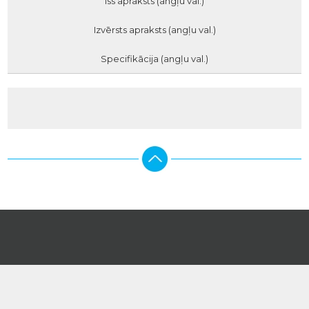
Īss apraksts (angļu val.)
Izvērsts apraksts (angļu val.)
Specifikācija (angļu val.)