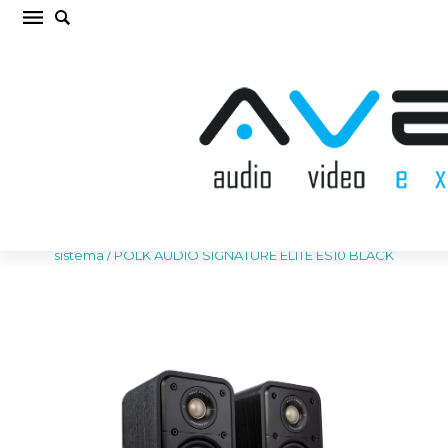
POLK AUDIO SIGNATURE ELITE ES10 BLACK
Plaukta akustiskā sistēma (cena par gab.)
Sākums
/
AKUSTISKĀS SISTĒMAS
/
Plaukta akustiskā
sistēma
/
POLK AUDIO SIGNATURE ELITE ES10 BLACK