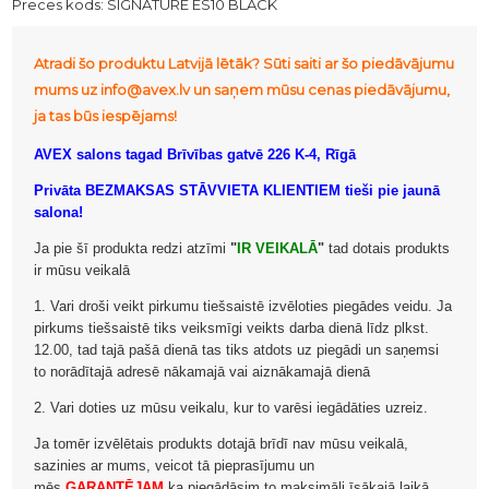
Preces kods:
SIGNATURE ES10 BLACK
Atradi šo produktu Latvijā lētāk? Sūti saiti ar šo piedāvājumu
mums uz info@avex.lv un saņem mūsu cenas piedāvājumu,
ja tas būs iespējams!
AVEX salons tagad Brīvības gatvē 226 K-4, Rīgā
Privāta BEZMAKSAS STĀVVIETA KLIENTIEM tieši pie jaunā
salona!
Ja pie šī produkta redzi atzīmi
"
IR VEIKALĀ
"
tad dotais produkts
ir mūsu veikalā
1. Vari droši veikt pirkumu tiešsaistē izvēloties piegādes veidu. Ja
pirkums tiešsaistē tiks veiksmīgi veikts darba dienā līdz plkst.
12.00, tad tajā pašā dienā tas tiks atdots uz piegādi un saņemsi
to norādītajā adresē nākamajā vai aiznākamajā dienā
2. Vari doties uz mūsu veikalu, kur to varēsi iegādāties uzreiz.
Ja tomēr izvēlētais produkts dotajā brīdī nav mūsu veikalā,
sazinies ar mums, veicot tā pieprasījumu un
mēs
GARANTĒJAM
ka piegādāsim to maksimāli īsākajā laikā.