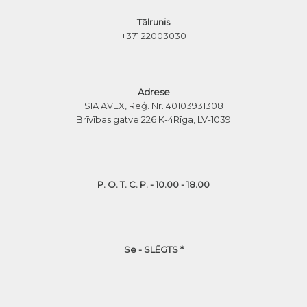
Tālrunis
+371 22003030
Adrese
SIA AVEX, Reģ. Nr. 40103931308
Brīvības gatve 226 K-4
Rīga, LV-1039
P. O. T. C. P. - 10.00 - 18.00
Se - SLĒGTS *