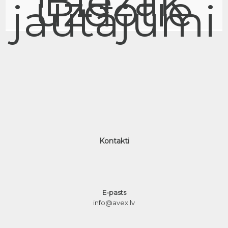
Biežāk
uzdotie
jautājumi
Kontakti
E-pasts
info@avex.lv