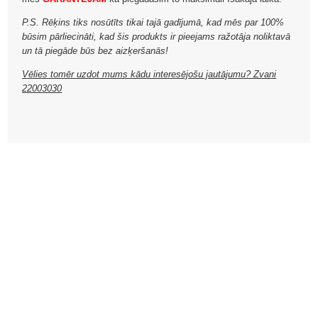
P.S. Rēķins tiks nosūtīts tikai tajā gadījumā, kad mēs par 100%
būsim pārliecināti, kad šis produkts ir pieejams ražotāja noliktavā
un tā piegāde būs bez aizķeršanās!
Vēlies tomēr uzdot mums kādu interesējošu jautājumu? Zvani
22003030