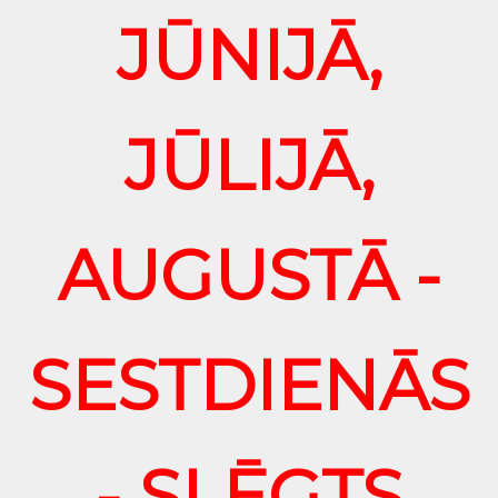
JŪNIJĀ,
JŪLIJĀ,
AUGUSTĀ -
SESTDIENĀS
- SLĒGTS