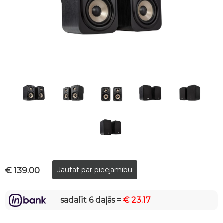
€ 139.00
sadalīt 6 daļās =
€ 23.17