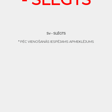
Sv - SLĒGTS
* PĒC VIENOŠANĀS IESPĒJAMS APMEKLĒJUMS