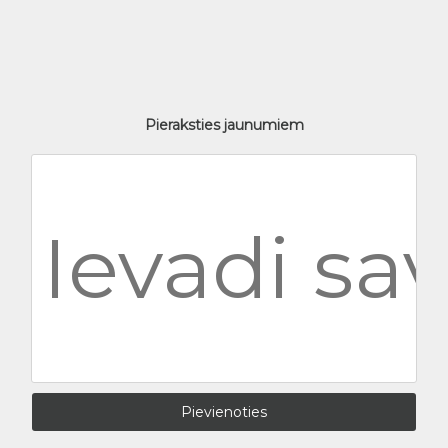
Pieraksties jaunumiem