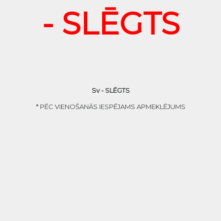
- SLĒGTS
Sv - SLĒGTS
* PĒC VIENOŠANĀS IESPĒJAMS APMEKLĒJUMS