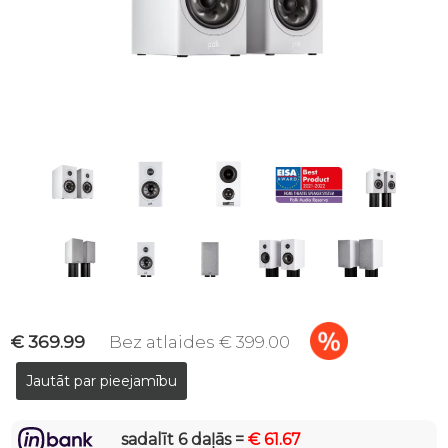
€ 369.99
Bez atlaides € 399.00
sadalīt 6 daļās =
€ 61.67