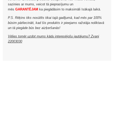
sazinies ar mums, veicot tā pieprasījumu un
mēs
GARANTĒJAM
ka piegādāsim to maksimāli īsākajā laikā.
P.S. Rēķins tiks nosūtīts tikai tajā gadījumā, kad mēs par 100%
būsim pārliecināti, kad šis produkts ir pieejams ražotāja noliktavā
un tā piegāde būs bez aizķeršanās!
Vēlies tomēr uzdot mums kādu interesējošu jautājumu? Zvani
22003030