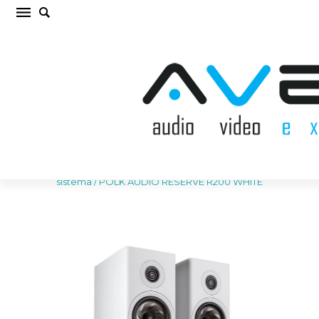
POLK AUDIO RESERVE R200 WHITE Plaukta
akustiskā sistēma (cena par gab.)
Sākums
/
AKUSTISKĀS SISTĒMAS
/
Plaukta akustiskā
sistēma
/
POLK AUDIO RESERVE R200 WHITE