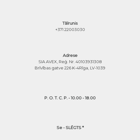
Tālrunis
+371 22003030
Adrese
SIA AVEX, Reģ. Nr. 40103931308
Brīvības gatve 226 K-4
Rīga, LV-1039
P. O. T. C. P. - 10.00 - 18.00
Se - SLĒGTS *