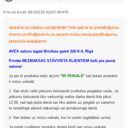
Preces kods:
RESERVE R200 WHITE
Atradi šo produktu Latvijā lētāk? Sūti saiti ar šo piedāvājumu
mums uz info@avex.lv un saņem mūsu cenas piedāvājumu,
ja tas būs iespējams!
AVEX salons tagad Brīvības gatvē 226 K-4, Rīgā
Privāta BEZMAKSAS STĀVVIETA KLIENTIEM tieši pie jaunā
salona!
Ja pie šī produkta redzi atzīmi
"
IR VEIKALĀ
"
tad dotais produkts
ir mūsu veikalā
1. Vari droši veikt pirkumu tiešsaistē izvēloties piegādes veidu. Ja
pirkums tiešsaistē tiks veiksmīgi veikts darba dienā līdz plkst.
12.00, tad tajā pašā dienā tas tiks atdots uz piegādi un saņemsi
to norādītajā adresē nākamajā vai aiznākamajā dienā
2. Vari doties uz mūsu veikalu, kur to varēsi iegādāties uzreiz.
Ja tomēr izvēlētais produkts dotajā brīdī nav mūsu veikalā,