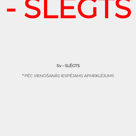
- SLĒGTS
Sv - SLĒGTS
* PĒC VIENOŠANĀS IESPĒJAMS APMEKLĒJUMS