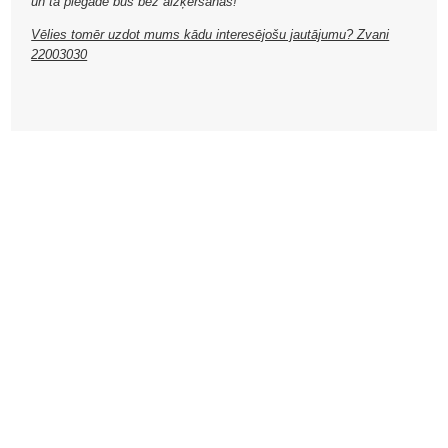
un tā piegāde būs bez aizķeršanās!
Vēlies tomēr uzdot mums kādu interesējošu jautājumu? Zvani
22003030