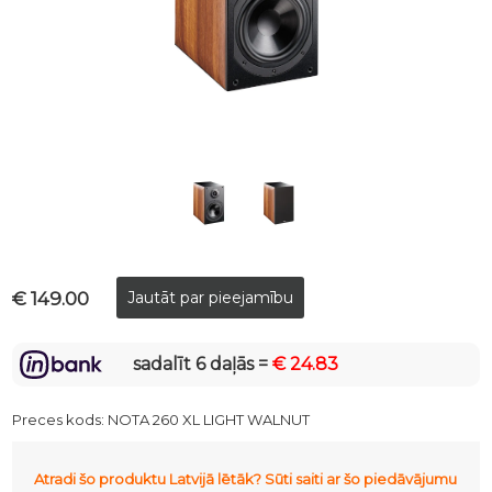
€ 149.00
sadalīt 6 daļās =
€ 24.83
Preces kods:
NOTA 260 XL LIGHT WALNUT
Atradi šo produktu Latvijā lētāk? Sūti saiti ar šo piedāvājumu