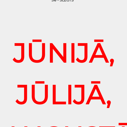
JŪNIJĀ,
JŪLIJĀ,