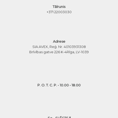
Tālrunis
+371 22003030
Adrese
SIA AVEX, Reģ. Nr. 40103931308
Brīvības gatve 226 K-4
Rīga, LV-1039
P. O. T. C. P. - 10.00 - 18.00
Se - SLĒGTS *