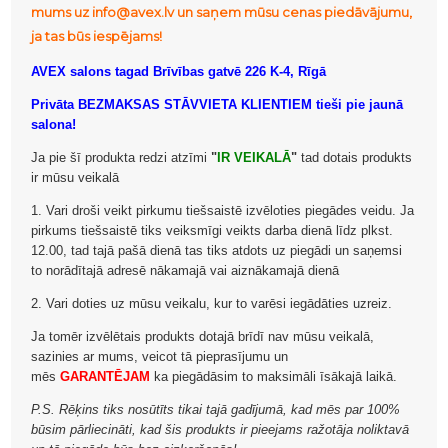
mums uz info@avex.lv un saņem mūsu cenas piedāvājumu,
ja tas būs iespējams!
AVEX salons tagad Brīvības gatvē 226 K-4, Rīgā
Privāta BEZMAKSAS STĀVVIETA KLIENTIEM tieši pie jaunā
salona!
Ja pie šī produkta redzi atzīmi
"
IR VEIKALĀ
"
tad dotais produkts
ir mūsu veikalā
1. Vari droši veikt pirkumu tiešsaistē izvēloties piegādes veidu. Ja
pirkums tiešsaistē tiks veiksmīgi veikts darba dienā līdz plkst.
12.00, tad tajā pašā dienā tas tiks atdots uz piegādi un saņemsi
to norādītajā adresē nākamajā vai aiznākamajā dienā
2. Vari doties uz mūsu veikalu, kur to varēsi iegādāties uzreiz.
Ja tomēr izvēlētais produkts dotajā brīdī nav mūsu veikalā,
sazinies ar mums, veicot tā pieprasījumu un
mēs
GARANTĒJAM
ka piegādāsim to maksimāli īsākajā laikā.
P.S. Rēķins tiks nosūtīts tikai tajā gadījumā, kad mēs par 100%
būsim pārliecināti, kad šis produkts ir pieejams ražotāja noliktavā