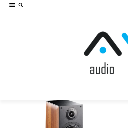
INDIANA LINE NOTA 260 XL LIGHT WALNUT
Plaukta akustiskā sistēma (cena par gab.)
Sākums
/
AKUSTISKĀS SISTĒMAS
/
Plaukta akustiskā
sistēma
/
INDIANA LINE NOTA 260 XL LIGHT WALNUT