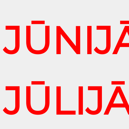
JŪNIJĀ
JŪLIJĀ