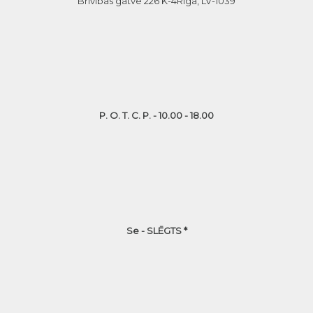
Brīvības gatve 226 K-4
Rīga, LV-1039
P. O. T. C. P. - 10.00 - 18.00
Se - SLĒGTS *