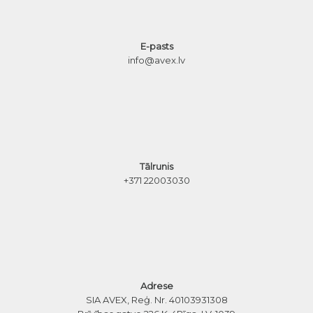
E-pasts
info@avex.lv
Tālrunis
+371 22003030
Adrese
SIA AVEX, Reģ. Nr. 40103931308