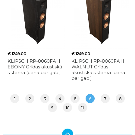
€ 1249.00
€ 1249.00
KLIPSCH RP-8060FA II
KLIPSCH RP-8060FA II
EBONY Grīdas akustiskā
WALNUT Grīdas
sistēma (cena par gab.)
akustiskā sistēma (cena
par gab.)
1
2
3
4
5
6
7
8
9
10
11