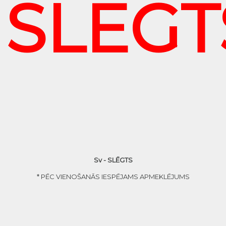
SLĒGT
Sv - SLĒGTS
* PĒC VIENOŠANĀS IESPĒJAMS APMEKLĒJUMS