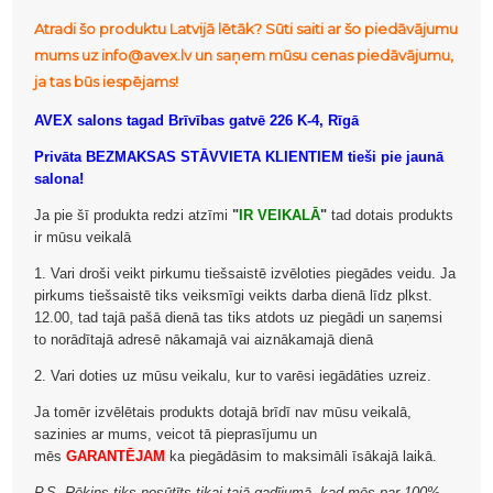
Atradi šo produktu Latvijā lētāk? Sūti saiti ar šo piedāvājumu
mums uz info@avex.lv un saņem mūsu cenas piedāvājumu,
ja tas būs iespējams!
AVEX salons tagad Brīvības gatvē 226 K-4, Rīgā
Privāta BEZMAKSAS STĀVVIETA KLIENTIEM tieši pie jaunā
salona!
Ja pie šī produkta redzi atzīmi
"
IR VEIKALĀ
"
tad dotais produkts
ir mūsu veikalā
1. Vari droši veikt pirkumu tiešsaistē izvēloties piegādes veidu. Ja
pirkums tiešsaistē tiks veiksmīgi veikts darba dienā līdz plkst.
12.00, tad tajā pašā dienā tas tiks atdots uz piegādi un saņemsi
to norādītajā adresē nākamajā vai aiznākamajā dienā
2. Vari doties uz mūsu veikalu, kur to varēsi iegādāties uzreiz.
Ja tomēr izvēlētais produkts dotajā brīdī nav mūsu veikalā,
sazinies ar mums, veicot tā pieprasījumu un
mēs
GARANTĒJAM
ka piegādāsim to maksimāli īsākajā laikā.
P.S. Rēķins tiks nosūtīts tikai tajā gadījumā, kad mēs par 100%