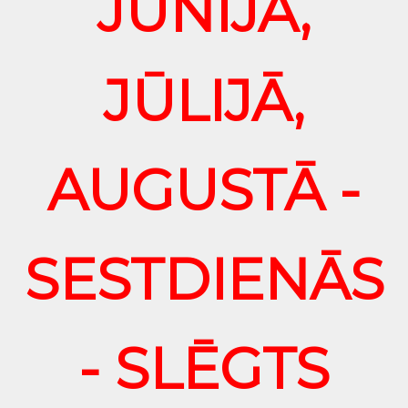
JŪNIJĀ,
JŪLIJĀ,
AUGUSTĀ -
SESTDIENĀS
- SLĒGTS