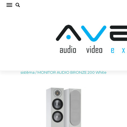
MONITOR AUDIO BRONZE 200 White Grīdas
akustiskā sistēma (cena par gab.)
Sākums
/
AKUSTISKĀS SISTĒMAS
/
Grīdas akustiskā
sistēma
/
MONITOR AUDIO BRONZE 200 White