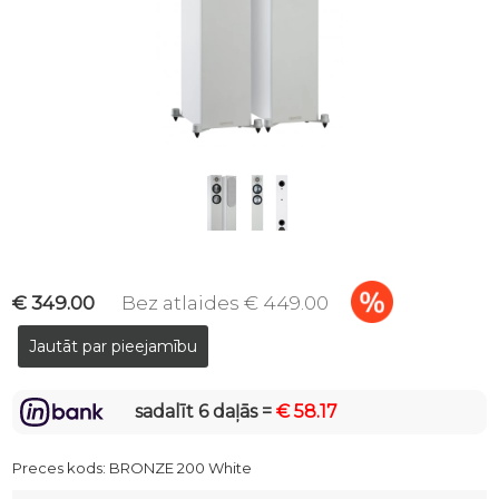
€ 349.00
Bez atlaides € 449.00
sadalīt 6 daļās =
€ 58.17
Preces kods:
BRONZE 200 White