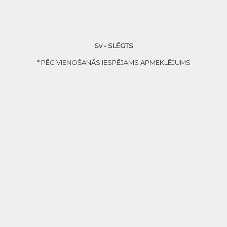
Sv - SLĒGTS
* PĒC VIENOŠANĀS IESPĒJAMS APMEKLĒJUMS