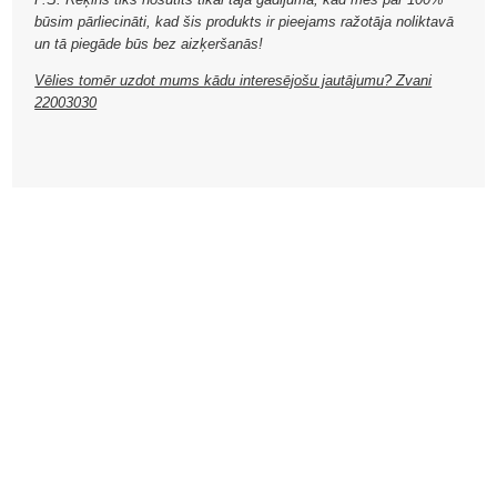
būsim pārliecināti, kad šis produkts ir pieejams ražotāja noliktavā
un tā piegāde būs bez aizķeršanās!
Vēlies tomēr uzdot mums kādu interesējošu jautājumu? Zvani
22003030