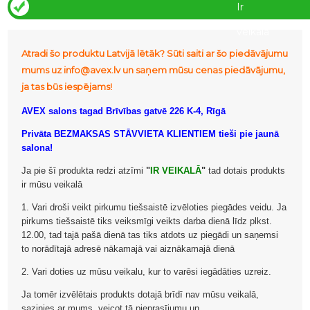
Ir
veikalā
Atradi šo produktu Latvijā lētāk? Sūti saiti ar šo piedāvājumu
mums uz info@avex.lv un saņem mūsu cenas piedāvājumu,
ja tas būs iespējams!
AVEX salons tagad Brīvības gatvē 226 K-4, Rīgā
Privāta BEZMAKSAS STĀVVIETA KLIENTIEM tieši pie jaunā
salona!
Ja pie šī produkta redzi atzīmi
"
IR VEIKALĀ
"
tad dotais produkts
ir mūsu veikalā
1. Vari droši veikt pirkumu tiešsaistē izvēloties piegādes veidu. Ja
pirkums tiešsaistē tiks veiksmīgi veikts darba dienā līdz plkst.
12.00, tad tajā pašā dienā tas tiks atdots uz piegādi un saņemsi
to norādītajā adresē nākamajā vai aiznākamajā dienā
2. Vari doties uz mūsu veikalu, kur to varēsi iegādāties uzreiz.
Ja tomēr izvēlētais produkts dotajā brīdī nav mūsu veikalā,
sazinies ar mums, veicot tā pieprasījumu un