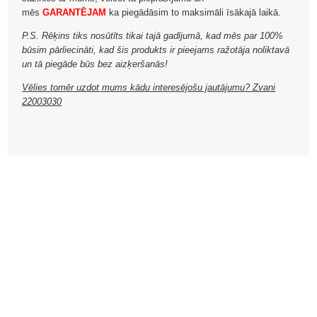
mēs
GARANTĒJAM
ka piegādāsim to maksimāli īsākajā laikā.
P.S. Rēķins tiks nosūtīts tikai tajā gadījumā, kad mēs par 100%
būsim pārliecināti, kad šis produkts ir pieejams ražotāja noliktavā
un tā piegāde būs bez aizķeršanās!
Vēlies tomēr uzdot mums kādu interesējošu jautājumu? Zvani
22003030