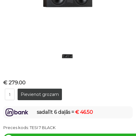
€ 279.00
sadalīt 6 daļās =
€ 46.50
Preces kods:
TESI 7 BLACK