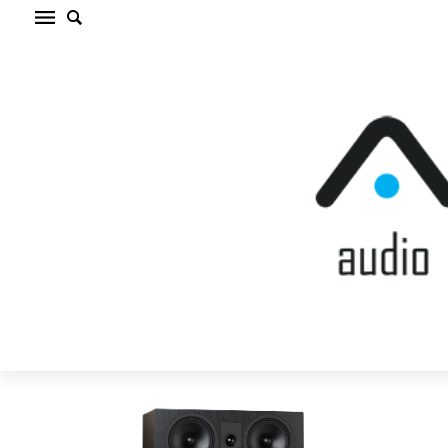
INDIANA LINE TESI 7 BLACK Centrālā akustiskā
sistēma (cena par gab.)
Sākums
/
AKUSTISKĀS SISTĒMAS
/
Centrālā akustiskā
sistēma
/
INDIANA LINE TESI 7 BLACK