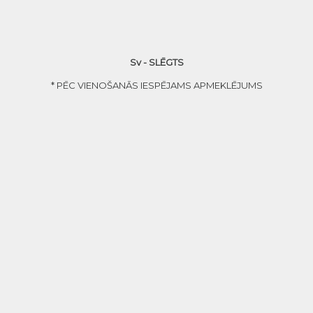
Sv - SLĒGTS
* PĒC VIENOŠANĀS IESPĒJAMS APMEKLĒJUMS