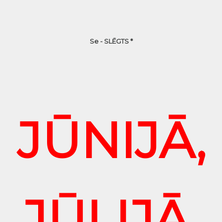
Se - SLĒGTS *
JŪNIJĀ,
JŪLIJĀ,