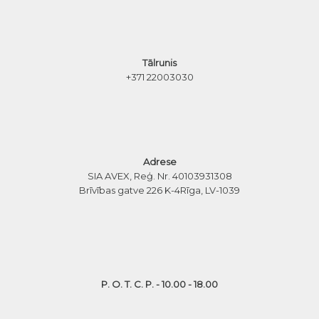
Tālrunis
+371 22003030
Adrese
SIA AVEX, Reģ. Nr. 40103931308
Brīvības gatve 226 K-4
Rīga, LV-1039
P. O. T. C. P. - 10.00 - 18.00