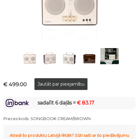
€ 499.00
sadalīt 6 daļās =
€ 83.17
Preces kods:
SONGBOOK CREAM/BROWN
Atradi šo produktu Latvijā lētāk? Sūti saiti ar šo piedāvājumu