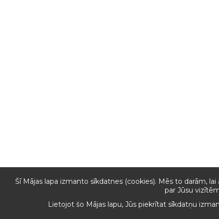
Šī Mājas lapa izmanto sīkdatnes (cookies). Mēs to darām, lai
par Jūsu vizītēm
Lietojot šo Mājas lapu, Jūs piekrītat sīkdatņu izma