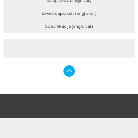
Īss apraksts (angļu val.)
Izvērsts apraksts (angļu val.)
Specifikācija (angļu val.)