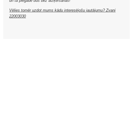
un tā piegāde būs bez aizķeršanās!
Vēlies tomēr uzdot mums kādu interesējošu jautājumu? Zvani
22003030