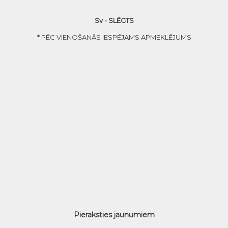
Sv - SLĒGTS
* PĒC VIENOŠANĀS IESPĒJAMS APMEKLĒJUMS
Pieraksties jaunumiem