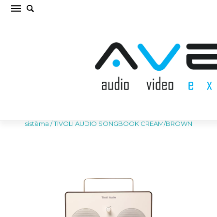
TIVOLI AUDIO SONGBOOK CREAM/BROWN
Bezvadu akustiskā sistēma (cena par gab.)
Sākums
/
AKUSTISKĀS SISTĒMAS
/
Bezvadu akustiskā
sistēma
/
TIVOLI AUDIO SONGBOOK CREAM/BROWN