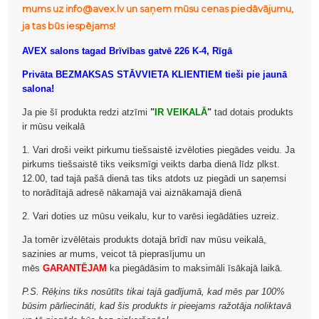
mums uz info@avex.lv un saņem mūsu cenas piedāvājumu,
ja tas būs iespējams!
AVEX salons tagad Brīvības gatvē 226 K-4, Rīgā
Privāta BEZMAKSAS STĀVVIETA KLIENTIEM tieši pie jaunā
salona!
Ja pie šī produkta redzi atzīmi
"
IR VEIKALĀ
"
tad dotais produkts
ir mūsu veikalā
1. Vari droši veikt pirkumu tiešsaistē izvēloties piegādes veidu. Ja
pirkums tiešsaistē tiks veiksmīgi veikts darba dienā līdz plkst.
12.00, tad tajā pašā dienā tas tiks atdots uz piegādi un saņemsi
to norādītajā adresē nākamajā vai aiznākamajā dienā
2. Vari doties uz mūsu veikalu, kur to varēsi iegādāties uzreiz.
Ja tomēr izvēlētais produkts dotajā brīdī nav mūsu veikalā,
sazinies ar mums, veicot tā pieprasījumu un
mēs
GARANTĒJAM
ka piegādāsim to maksimāli īsākajā laikā.
P.S. Rēķins tiks nosūtīts tikai tajā gadījumā, kad mēs par 100%
būsim pārliecināti, kad šis produkts ir pieejams ražotāja noliktavā