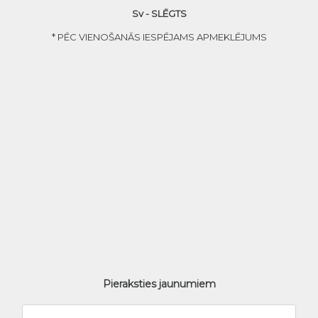
Sv - SLĒGTS
* PĒC VIENOŠANĀS IESPĒJAMS APMEKLĒJUMS
Pieraksties jaunumiem