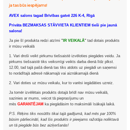
ja tas būs iespējams!
AVEX salons tagad Brīvības gatvē 226 K-4, Rīgā
Privāta BEZMAKSAS STĀVVIETA KLIENTIEM tieši pie jaunā
salona!
Ja pie šī produkta redzi atzīmi
"
IR VEIKALĀ
"
tad dotais produkts
ir mūsu veikalā
1. Vari droši veikt pirkumu tiešsaistē izvēloties piegādes veidu. Ja
pirkums tiešsaistē tiks veiksmīgi veikts darba dienā līdz plkst.
12.00, tad tajā pašā dienā tas tiks atdots uz piegādi un saņemsi
to norādītajā adresē nākamajā vai aiznākamajā dienā
2. Vari doties uz mūsu veikalu, kur to varēsi iegādāties uzreiz.
Ja tomēr izvēlētais produkts dotajā brīdī nav mūsu veikalā,
sazinies ar mums, veicot tā pieprasījumu un
mēs
GARANTĒJAM
ka piegādāsim to maksimāli īsākajā laikā.
P.S. Rēķins tiks nosūtīts tikai tajā gadījumā, kad mēs par 100%
būsim pārliecināti, kad šis produkts ir pieejams ražotāja noliktavā
un tā piegāde būs bez aizķeršanās!