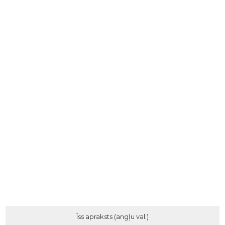
Īss apraksts (angļu val.)