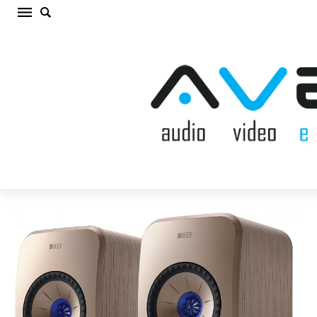
KEF LSX II Soundwave by Terence Conran
Bezvadu akustiskā sistēma (cena par kompl.)
Sākums
/
AKUSTISKĀS SISTĒMAS
/
Bezvadu akustiskā
sistēma
/
KEF LSX II Soundwave by Terence Conran