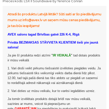
Preces kods:
LSX II Soundwave by Terence Conran
Atradi šo produktu Latvijā lētāk? Sūti saiti ar šo piedāvājumu
mums uz info@avex.lv un saņem mūsu cenas piedāvājumu,
ja tas būs iespējams!
AVEX salons tagad Brīvības gatvē 226 K-4, Rīgā
Privāta BEZMAKSAS STĀVVIETA KLIENTIEM tieši pie jaunā
salona!
Ja pie šī produkta redzi atzīmi
"
IR VEIKALĀ
"
tad dotais produkts
ir mūsu veikalā
1. Vari droši veikt pirkumu tiešsaistē izvēloties piegādes veidu. Ja
pirkums tiešsaistē tiks veiksmīgi veikts darba dienā līdz plkst.
12.00, tad tajā pašā dienā tas tiks atdots uz piegādi un saņemsi
to norādītajā adresē nākamajā vai aiznākamajā dienā
2. Vari doties uz mūsu veikalu, kur to varēsi iegādāties uzreiz.
Ja tomēr izvēlētais produkts dotajā brīdī nav mūsu veikalā,
sazinies ar mums, veicot tā pieprasījumu un
mēs
GARANTĒJAM
ka piegādāsim to maksimāli īsākajā laikā.