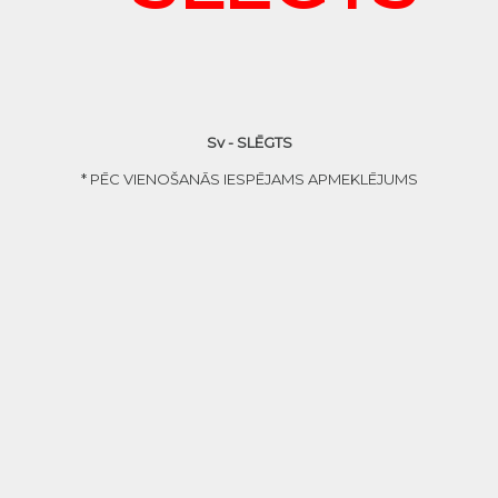
Sv - SLĒGTS
* PĒC VIENOŠANĀS IESPĒJAMS APMEKLĒJUMS