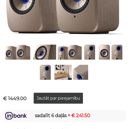
€ 1449.00
sadalīt 6 daļās =
€ 241.50