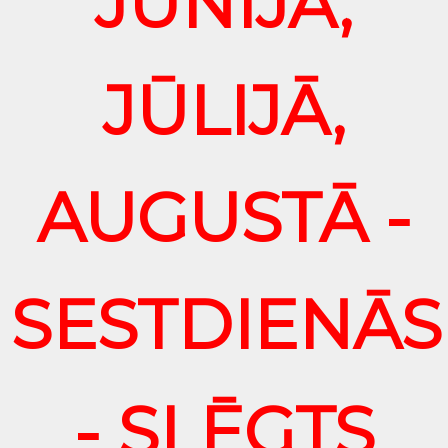
JŪNIJĀ,
JŪLIJĀ,
AUGUSTĀ -
SESTDIENĀS
- SLĒGTS