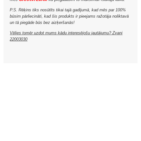
P.S. Rēķins tiks nosūtīts tikai tajā gadījumā, kad mēs par 100%
būsim pārliecināti, kad šis produkts ir pieejams ražotāja noliktavā
un tā piegāde būs bez aizķeršanās!
Vēlies tomēr uzdot mums kādu interesējošu jautājumu? Zvani
22003030