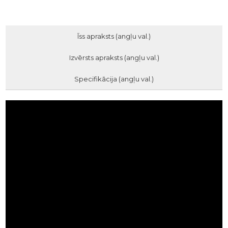
Īss apraksts (angļu val.)
Izvērsts apraksts (angļu val.)
Specifikācija (angļu val.)