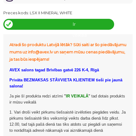
Preces kods:
LSX II MINERAL WHITE
Ir
veikalā
Atradi šo produktu Latvijā lētāk? Sūti saiti ar šo piedāvājumu
mums uz info@avex.lv un saņem mūsu cenas piedāvājumu,
ja tas būs iespējams!
AVEX salons tagad Brīvības gatvē 226 K-4, Rīgā
Privāta BEZMAKSAS STĀVVIETA KLIENTIEM tieši pie jaunā
salona!
Ja pie šī produkta redzi atzīmi
"
IR VEIKALĀ
"
tad dotais produkts
ir mūsu veikalā
1. Vari droši veikt pirkumu tiešsaistē izvēloties piegādes veidu. Ja
pirkums tiešsaistē tiks veiksmīgi veikts darba dienā līdz plkst.
12.00, tad tajā pašā dienā tas tiks atdots uz piegādi un saņemsi
to norādītajā adresē nākamajā vai aiznākamajā dienā