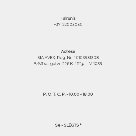
Tālrunis
+371 22003030
Adrese
SIA AVEX, Reģ. Nr. 40103931308
Brīvības gatve 226 K-4
Rīga, LV-1039
P. O. T. C. P. - 10.00 - 18.00
Se - SLĒGTS *