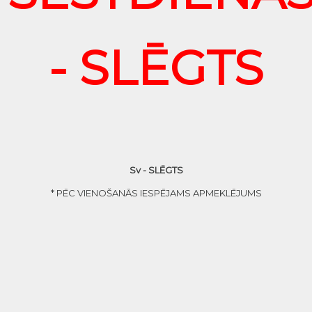
- SLĒGTS
Sv - SLĒGTS
* PĒC VIENOŠANĀS IESPĒJAMS APMEKLĒJUMS