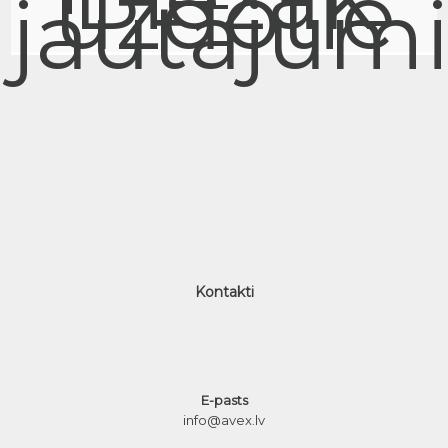
uzdotie
jautājum
Kontakti
E-pasts
info@avex.lv