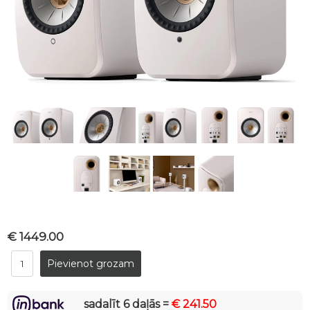
€ 1449.00
sadalīt 6 daļās =
€ 241.50