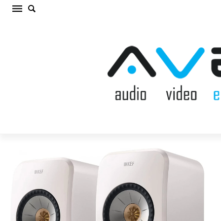
KEF LSX II MINERAL WHITE Bezvadu akustiskā
sistēma (cena par kompl.)
Sākums
/
AKUSTISKĀS SISTĒMAS
/
Bezvadu akustiskā
sistēma
/
KEF LSX II MINERAL WHITE