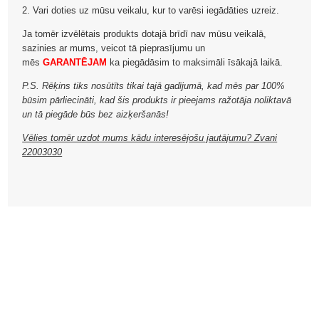
2. Vari doties uz mūsu veikalu, kur to varēsi iegādāties uzreiz.
Ja tomēr izvēlētais produkts dotajā brīdī nav mūsu veikalā,
sazinies ar mums, veicot tā pieprasījumu un
mēs
GARANTĒJAM
ka piegādāsim to maksimāli īsākajā laikā.
P.S. Rēķins tiks nosūtīts tikai tajā gadījumā, kad mēs par 100%
būsim pārliecināti, kad šis produkts ir pieejams ražotāja noliktavā
un tā piegāde būs bez aizķeršanās!
Vēlies tomēr uzdot mums kādu interesējošu jautājumu? Zvani
22003030