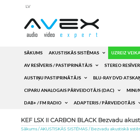
LV
SĀKUMS
AKUSTISKĀS SISTĒMAS
UZREIZ VEIK
AV RESĪVERIS / PASTIPRINĀTĀJS
STEREO RESĪVER
AUSTIŅU PASTIPRINĀTĀJS
BLU-RAY DVD ATSKA
CIPARU ANALOGAIS PĀRVEIDOTĀJS (DAC)
MINI/
DAB+ / FM RADIO
ADAPTERIS / PĀRVEIDOTĀJS
KEF LSX II CARBON BLACK Bezvadu akusti
Sākums
/
AKUSTISKĀS SISTĒMAS
/
Bezvadu akustiskā sist