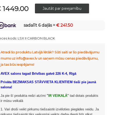
 1449.00
sadalīt 6 daļās =
€ 241.50
eces kods:
LSX II CARBON BLACK
Atradi šo produktu Latvijā lētāk? Sūti saiti ar šo piedāvājumu
mums uz info@avex.lv un saņem mūsu cenas piedāvājumu,
ja tas būs iespējams!
AVEX salons tagad Brīvības gatvē 226 K-4, Rīgā
Privāta BEZMAKSAS STĀVVIETA KLIENTIEM tieši pie jaunā
salona!
Ja pie šī produkta redzi atzīmi
"
IR VEIKALĀ
"
tad dotais produkts
ir mūsu veikalā
1. Vari droši veikt pirkumu tiešsaistē izvēloties piegādes veidu. Ja
pirkums tiešsaistē tiks veiksmīgi veikts darba dienā līdz plkst.