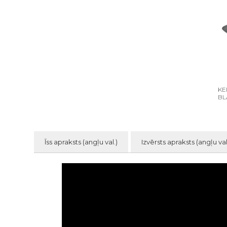
KE
BL
Īss apraksts (angļu val.)
Izvērsts apraksts (angļu val