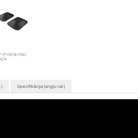
F P1 DESK PAD
ACK
.)
Specifikācija (angļu val.)