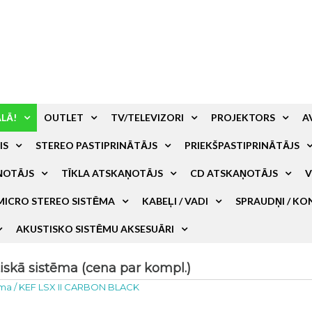
ALĀ!
OUTLET
TV/TELEVIZORI
PROJEKTORS
A
IS
STEREO PASTIPRINĀTĀJS
PRIEKŠPASTIPRINĀTĀJS
ŅOTĀJS
TĪKLA ATSKAŅOTĀJS
CD ATSKAŅOTĀJS
V
MICRO STEREO SISTĒMA
KABEĻI / VADI
SPRAUDŅI / KO
AKUSTISKO SISTĒMU AKSESUĀRI
skā sistēma (cena par kompl.)
ēma
/
KEF LSX II CARBON BLACK