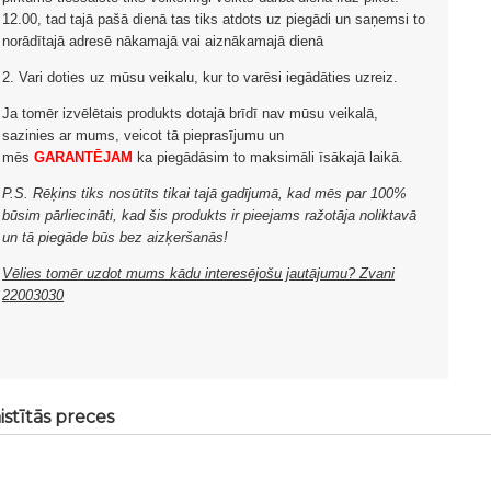
12.00, tad tajā pašā dienā tas tiks atdots uz piegādi un saņemsi to
norādītajā adresē nākamajā vai aiznākamajā dienā
2. Vari doties uz mūsu veikalu, kur to varēsi iegādāties uzreiz.
Ja tomēr izvēlētais produkts dotajā brīdī nav mūsu veikalā,
sazinies ar mums, veicot tā pieprasījumu un
mēs
GARANTĒJAM
ka piegādāsim to maksimāli īsākajā laikā.
P.S. Rēķins tiks nosūtīts tikai tajā gadījumā, kad mēs par 100%
būsim pārliecināti, kad šis produkts ir pieejams ražotāja noliktavā
un tā piegāde būs bez aizķeršanās!
Vēlies tomēr uzdot mums kādu interesējošu jautājumu? Zvani
22003030
istītās preces