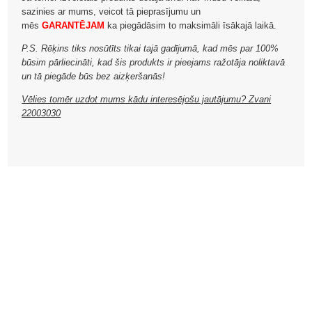
sazinies ar mums, veicot tā pieprasījumu un
mēs
GARANTĒJAM
ka piegādāsim to maksimāli īsākajā laikā.
P.S. Rēķins tiks nosūtīts tikai tajā gadījumā, kad mēs par 100%
būsim pārliecināti, kad šis produkts ir pieejams ražotāja noliktavā
un tā piegāde būs bez aizķeršanās!
Vēlies tomēr uzdot mums kādu interesējošu jautājumu? Zvani
22003030