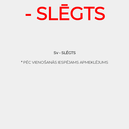
- SLĒGTS
Sv - SLĒGTS
* PĒC VIENOŠANĀS IESPĒJAMS APMEKLĒJUMS