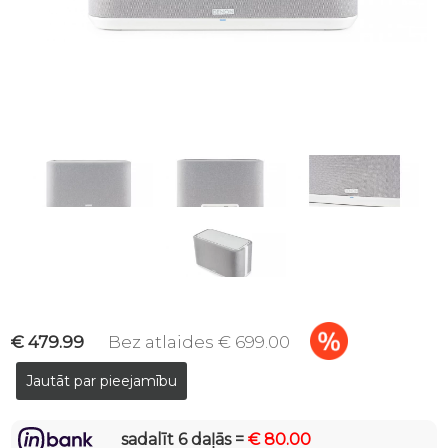
€ 479.99
Bez atlaides € 699.00
sadalīt 6 daļās =
€ 80.00