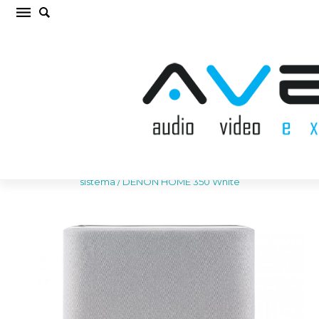
DENON HOME 350 White Bezvadu akustiskā
sistēma (cena par gab.)
Sākums
/
AKUSTISKĀS SISTĒMAS
/
Bezvadu akustiskā
sistēma
/
DENON HOME 350 White