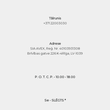
Tālrunis
+371 22003030
Adrese
SIA AVEX, Reģ. Nr. 40103931308
Brīvības gatve 226 K-4
Rīga, LV-1039
P. O. T. C. P. - 10.00 - 18.00
Se - SLĒGTS *