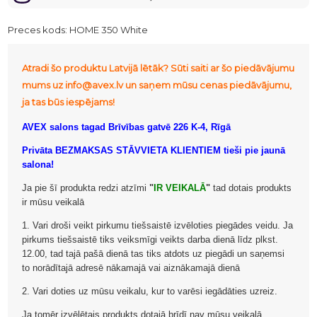
Preces kods:
HOME 350 White
Atradi šo produktu Latvijā lētāk? Sūti saiti ar šo piedāvājumu
mums uz info@avex.lv un saņem mūsu cenas piedāvājumu,
ja tas būs iespējams!
AVEX salons tagad Brīvības gatvē 226 K-4, Rīgā
Privāta BEZMAKSAS STĀVVIETA KLIENTIEM tieši pie jaunā
salona!
Ja pie šī produkta redzi atzīmi
"
IR VEIKALĀ
"
tad dotais produkts
ir mūsu veikalā
1. Vari droši veikt pirkumu tiešsaistē izvēloties piegādes veidu. Ja
pirkums tiešsaistē tiks veiksmīgi veikts darba dienā līdz plkst.
12.00, tad tajā pašā dienā tas tiks atdots uz piegādi un saņemsi
to norādītajā adresē nākamajā vai aiznākamajā dienā
2. Vari doties uz mūsu veikalu, kur to varēsi iegādāties uzreiz.
Ja tomēr izvēlētais produkts dotajā brīdī nav mūsu veikalā,