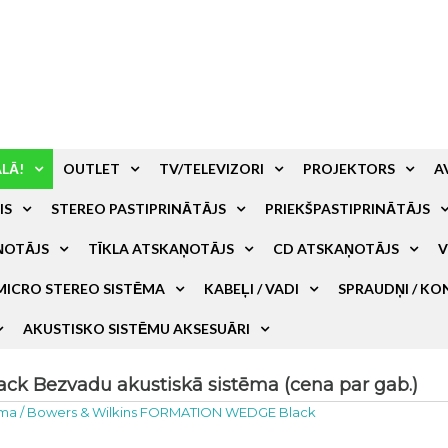
ALĀ!
OUTLET
TV/TELEVIZORI
PROJEKTORS
A
IS
STEREO PASTIPRINĀTĀJS
PRIEKŠPASTIPRINĀTĀJS
ŅOTĀJS
TĪKLA ATSKAŅOTĀJS
CD ATSKAŅOTĀJS
V
MICRO STEREO SISTĒMA
KABEĻI / VADI
SPRAUDŅI / KO
AKUSTISKO SISTĒMU AKSESUĀRI
 Bezvadu akustiskā sistēma (cena par gab.)
ēma
/
Bowers & Wilkins FORMATION WEDGE Black