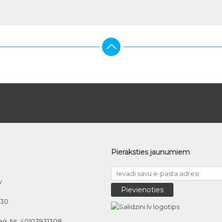
Pieraksties jaunumiem
v
030
eģ. Nr. 40103931308