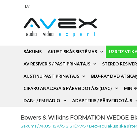
LV
SĀKUMS
AKUSTISKĀS SISTĒMAS
UZREIZ VEIK
AV RESĪVERIS / PASTIPRINĀTĀJS
STEREO RESĪVER
AUSTIŅU PASTIPRINĀTĀJS
BLU-RAY DVD ATSKA
CIPARU ANALOGAIS PĀRVEIDOTĀJS (DAC)
MINI/
DAB+ / FM RADIO
ADAPTERIS / PĀRVEIDOTĀJS
Bowers & Wilkins FORMATION WEDGE Black
Sākums
/
AKUSTISKĀS SISTĒMAS
/
Bezvadu akustiskā sist