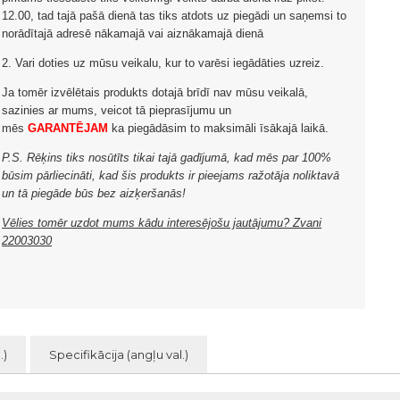
12.00, tad tajā pašā dienā tas tiks atdots uz piegādi un saņemsi to
norādītajā adresē nākamajā vai aiznākamajā dienā
2. Vari doties uz mūsu veikalu, kur to varēsi iegādāties uzreiz.
Ja tomēr izvēlētais produkts dotajā brīdī nav mūsu veikalā,
sazinies ar mums, veicot tā pieprasījumu un
mēs
GARANTĒJAM
ka piegādāsim to maksimāli īsākajā laikā.
P.S. Rēķins tiks nosūtīts tikai tajā gadījumā, kad mēs par 100%
būsim pārliecināti, kad šis produkts ir pieejams ražotāja noliktavā
un tā piegāde būs bez aizķeršanās!
Vēlies tomēr uzdot mums kādu interesējošu jautājumu? Zvani
22003030
.)
Specifikācija (angļu val.)