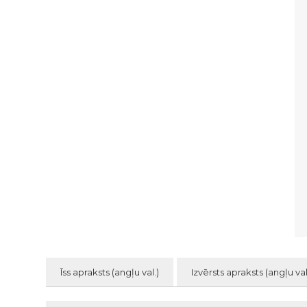
Īss apraksts (angļu val.)
Izvērsts apraksts (angļu val