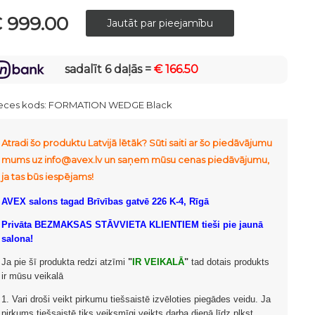
 999.00
sadalīt 6 daļās =
€ 166.50
eces kods:
FORMATION WEDGE Black
Atradi šo produktu Latvijā lētāk? Sūti saiti ar šo piedāvājumu
mums uz info@avex.lv un saņem mūsu cenas piedāvājumu,
ja tas būs iespējams!
AVEX salons tagad Brīvības gatvē 226 K-4, Rīgā
Privāta BEZMAKSAS STĀVVIETA KLIENTIEM tieši pie jaunā
salona!
Ja pie šī produkta redzi atzīmi
"
IR VEIKALĀ
"
tad dotais produkts
ir mūsu veikalā
1. Vari droši veikt pirkumu tiešsaistē izvēloties piegādes veidu. Ja
pirkums tiešsaistē tiks veiksmīgi veikts darba dienā līdz plkst.