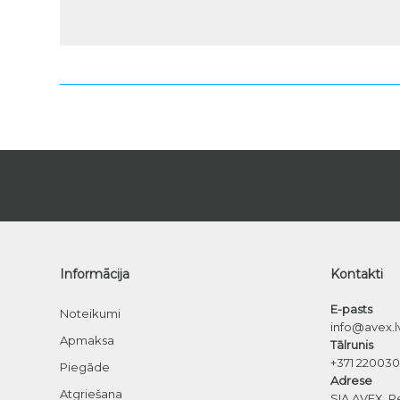
Informācija
Kontakti
E-pasts
Noteikumi
info@avex.l
Apmaksa
Tālrunis
+371 22003
Piegāde
Adrese
Atgriešana
SIA AVEX, R