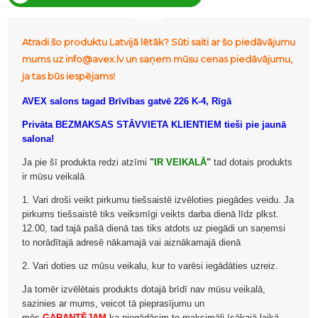
veikalā
Atradi šo produktu Latvijā lētāk? Sūti saiti ar šo piedāvājumu
mums uz info@avex.lv un saņem mūsu cenas piedāvājumu,
ja tas būs iespējams!
AVEX salons tagad Brīvības gatvē 226 K-4, Rīgā
Privāta BEZMAKSAS STĀVVIETA KLIENTIEM tieši pie jaunā
salona!
Ja pie šī produkta redzi atzīmi
"
IR VEIKALĀ
"
tad dotais produkts
ir mūsu veikalā
1. Vari droši veikt pirkumu tiešsaistē izvēloties piegādes veidu. Ja
pirkums tiešsaistē tiks veiksmīgi veikts darba dienā līdz plkst.
12.00, tad tajā pašā dienā tas tiks atdots uz piegādi un saņemsi
to norādītajā adresē nākamajā vai aiznākamajā dienā
2. Vari doties uz mūsu veikalu, kur to varēsi iegādāties uzreiz.
Ja tomēr izvēlētais produkts dotajā brīdī nav mūsu veikalā,
sazinies ar mums, veicot tā pieprasījumu un
mēs
GARANTĒJAM
ka piegādāsim to maksimāli īsākajā laikā.