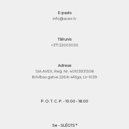
E-pasts
info@avex.lv
Tālrunis
+371 22003030
Adrese
SIA AVEX, Reģ. Nr. 40103931308
Brīvības gatve 226 K-4
Rīga, LV-1039
P. O. T. C. P. - 10.00 - 18.00
Se - SLĒGTS *