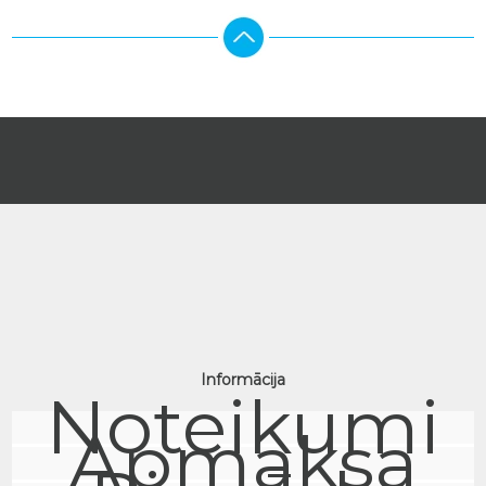
Informācija
Noteikumi
Apmaksa