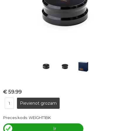
€ 59.99
Preces kods:
WEIGHT1BK
Ir