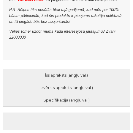
P.S. Rēķins tiks nosūtīts tikai tajā gadījumā, kad mēs par 100%
būsim pārliecināti, kad šis produkts ir pieejams ražotāja noliktavā
un tā piegāde būs bez aizķeršanās!
Vēlies tomēr uzdot mums kādu interesējošu jautājumu? Zvani
22003030
Īss apraksts (angļu val.)
Izvērsts apraksts (angļu val.)
Specifikācija (angļu val.)