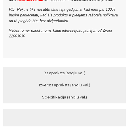
P.S. Rēķins tiks nosūtīts tikai tajā gadījumā, kad mēs par 100%
būsim pārliecināti, kad šis produkts ir pieejams ražotāja noliktavā
un tā piegāde būs bez aizķeršanās!
Vēlies tomēr uzdot mums kādu interesējošu jautājumu? Zvani
22003030
Īss apraksts (angļu val.)
Izvērsts apraksts (angļu val.)
Specifikācija (angļu val.)