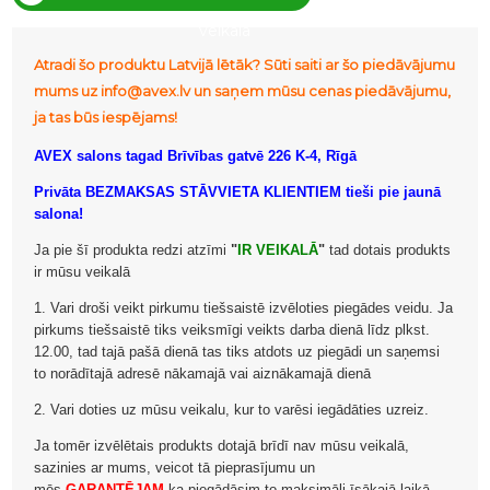
veikalā
Atradi šo produktu Latvijā lētāk? Sūti saiti ar šo piedāvājumu
mums uz info@avex.lv un saņem mūsu cenas piedāvājumu,
ja tas būs iespējams!
AVEX salons tagad Brīvības gatvē 226 K-4, Rīgā
Privāta BEZMAKSAS STĀVVIETA KLIENTIEM tieši pie jaunā
salona!
Ja pie šī produkta redzi atzīmi
"
IR VEIKALĀ
"
tad dotais produkts
ir mūsu veikalā
1. Vari droši veikt pirkumu tiešsaistē izvēloties piegādes veidu. Ja
pirkums tiešsaistē tiks veiksmīgi veikts darba dienā līdz plkst.
12.00, tad tajā pašā dienā tas tiks atdots uz piegādi un saņemsi
to norādītajā adresē nākamajā vai aiznākamajā dienā
2. Vari doties uz mūsu veikalu, kur to varēsi iegādāties uzreiz.
Ja tomēr izvēlētais produkts dotajā brīdī nav mūsu veikalā,
sazinies ar mums, veicot tā pieprasījumu un
mēs
GARANTĒJAM
ka piegādāsim to maksimāli īsākajā laikā.