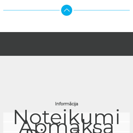
Informācija
Noteikumi
Apmaksa