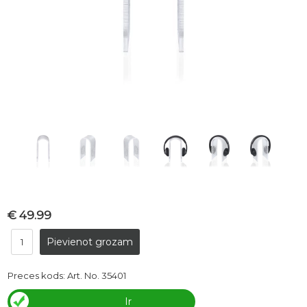
€ 49.99
Preces kods:
Art. No. 35401
Ir