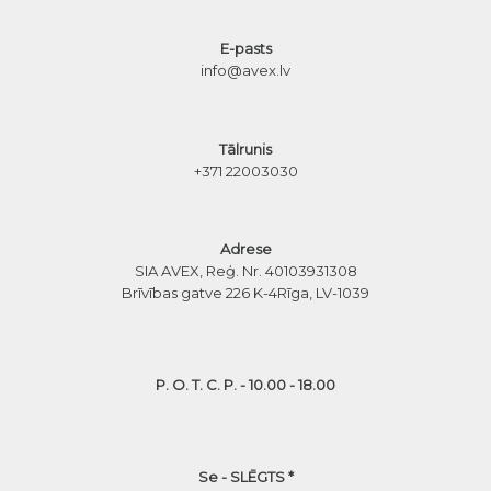
E-pasts
info@avex.lv
Tālrunis
+371 22003030
Adrese
SIA AVEX, Reģ. Nr. 40103931308
Brīvības gatve 226 K-4
Rīga, LV-1039
P. O. T. C. P. - 10.00 - 18.00
Se - SLĒGTS *