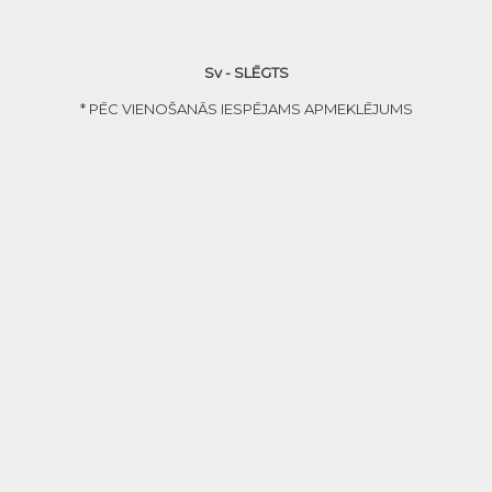
Sv - SLĒGTS
* PĒC VIENOŠANĀS IESPĒJAMS APMEKLĒJUMS