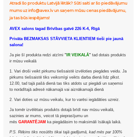
Atradi šo produktu Latvijā lētāk? Sūti saiti ar šo piedāvājumu
mums uz info@avex.lv un saņem mūsu cenas piedāvājumu,
ja tas būs iespējams!
AVEX salons tagad Brīvības gatvē 226 K-4, Rīgā
Privāta BEZMAKSAS STĀVVIETA KLIENTIEM tieši pie jaunā
salona!
Ja pie šī produkta redzi atzīmi
"
IR VEIKALĀ
"
tad dotais produkts
ir mūsu veikalā
1. Vari droši veikt pirkumu tiešsaistē izvēloties piegādes veidu. Ja
pirkums tiešsaistē tiks veiksmīgi veikts darba dienā līdz plkst.
12.00, tad tajā pašā dienā tas tiks atdots uz piegādi un saņemsi
to norādītajā adresē nākamajā vai aiznākamajā dienā
2. Vari doties uz mūsu veikalu, kur to varēsi iegādāties uzreiz.
Ja tomēr izvēlētais produkts dotajā brīdī nav mūsu veikalā,
sazinies ar mums, veicot tā pieprasījumu un
mēs
GARANTĒJAM
ka piegādāsim to maksimāli īsākajā laikā.
P.S. Rēķins tiks nosūtīts tikai tajā gadījumā, kad mēs par 100%