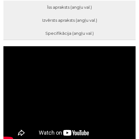
Īss apraksts (angļu val.)
Izvērsts apraksts (angļu val.)
Specifikācija (angļu val.)