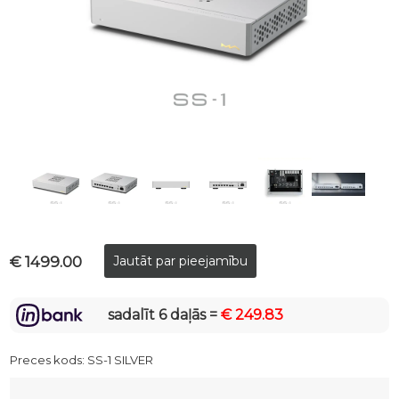
€ 1499.00
sadalīt 6 daļās =
€ 249.83
Preces kods:
SS-1 SILVER