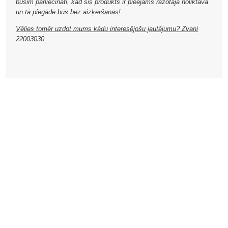
būsim pārliecināti, kad šis produkts ir pieejams ražotāja noliktavā
un tā piegāde būs bez aizķeršanās!
Vēlies tomēr uzdot mums kādu interesējošu jautājumu? Zvani
22003030