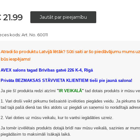
 21.99
eces kods:
Art. No. 60011
Atradi šo produktu Latvijā lētāk? Sūti saiti ar šo piedāvājumu mums 
būs iespējams!
AVEX salons tagad Brīvības gatvē 226 K-4, Rīgā
Privāta BEZMAKSAS STĀVVIETA KLIENTIEM tieši pie jaunā salona!
Ja pie šī produkta redzi atzīmi
"
IR VEIKALĀ
"
tad dotais produkts ir mūsu ve
1. Vari droši veikt pirkumu tiešsaistē izvēloties piegādes veidu. Ja pirkums ti
tad tajā pašā dienā tas tiks atdots uz piegādi un saņemsi to norādītajā adr
2. Vari doties uz mūsu veikalu, kur to varēsi iegādāties uzreiz.
Ja tomēr izvēlētais produkts dotajā brīdī nav mūsu veikalā, sazinies ar mu
piegādāsim to maksimāli īsākajā laikā.