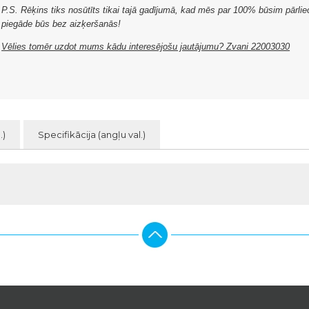
P.S. Rēķins tiks nosūtīts tikai tajā gadījumā, kad mēs par 100% būsim pārliec
piegāde būs bez aizķeršanās!
Vēlies tomēr uzdot mums kādu interesējošu jautājumu? Zvani 22003030
.)
Specifikācija (angļu val.)