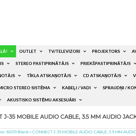
ALĀ!
OUTLET
TV/TELEVIZORI
PROJEKTORS
A
IS
STEREO PASTIPRINĀTĀJS
PRIEKŠPASTIPRINĀTĀJS
ŅOTĀJS
TĪKLA ATSKAŅOTĀJS
CD ATSKAŅOTĀJS
V
MICRO STEREO SISTĒMA
KABEĻI / VADI
SPRAUDŅI / KO
AKUSTISKO SISTĒMU AKSESUĀRI
CT J-35 MOBILE AUDIO CABLE, 3.5 MM AUDIO JAC
No. 60011 Black I-CONNECT J-35 MOBILE AUDIO CABLE, 3.5 MM AUDI