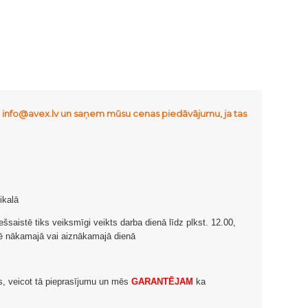
uz info@avex.lv un saņem mūsu cenas piedāvājumu, ja tas
ikalā
ešsaistē tiks veiksmīgi veikts darba dienā līdz plkst. 12.00,
esē nākamajā vai aiznākamajā dienā
ms, veicot tā pieprasījumu un mēs
GARANTĒJAM
ka