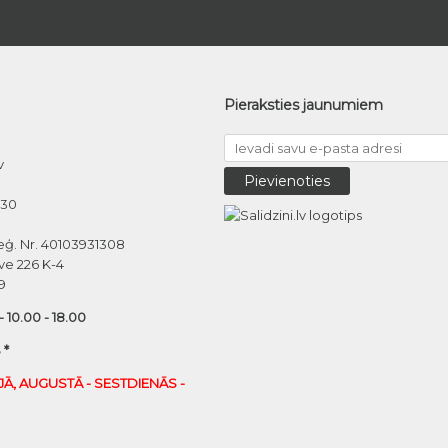
Pieraksties jaunumiem
v
030
eģ. Nr. 40103931308
ve 226 K-4
9
 - 10.00 - 18.00
 *
IJĀ, AUGUSTĀ - SESTDIENĀS -