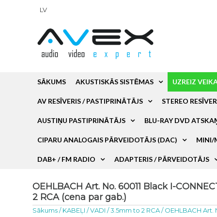
LV
SĀKUMS
AKUSTISKĀS SISTĒMAS
UZREIZ VEIK
AV RESĪVERIS / PASTIPRINĀTĀJS
STEREO RESĪVER
AUSTIŅU PASTIPRINĀTĀJS
BLU-RAY DVD ATSKA
CIPARU ANALOGAIS PĀRVEIDOTĀJS (DAC)
MINI/
DAB+ / FM RADIO
ADAPTERIS / PĀRVEIDOTĀJS
OEHLBACH Art. No. 60011 Black I-CONNE
2 RCA (cena par gab.)
Sākums
/
KABEĻI / VADI
/
3.5mm to 2 RCA
/
OEHLBACH Art. 