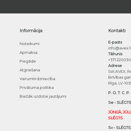
Informācija
Kontakti
E-pasts
Noteikumi
info@avex.l
Apmaksa
Tālrunis
+371 22003
Piegāde
Adrese
Atgriešana
SIA AVEX, R
Brīvības gat
Vairumtirdzniecība
Rīga, LV-103
Privātuma politika
P. O. T. C. P.
Biežāk uzdotie jautājumi
Se - SLĒGTS
JŪNIJĀ, JŪL
SLĒGTS
Sv - SLĒGTS