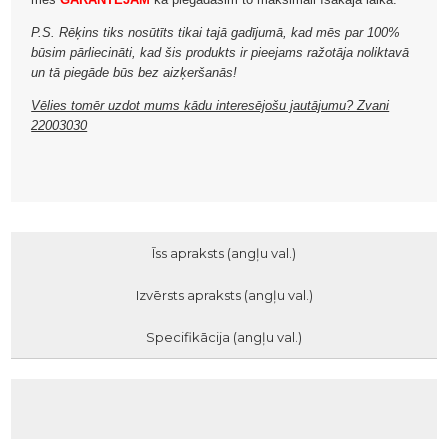
P.S. Rēķins tiks nosūtīts tikai tajā gadījumā, kad mēs par 100%
būsim pārliecināti, kad šis produkts ir pieejams ražotāja noliktavā
un tā piegāde būs bez aizķeršanās!
Vēlies tomēr uzdot mums kādu interesējošu jautājumu? Zvani
22003030
Īss apraksts (angļu val.)
Izvērsts apraksts (angļu val.)
Specifikācija (angļu val.)