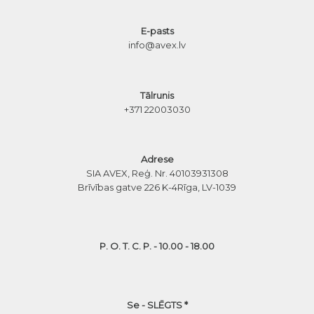
E-pasts
info@avex.lv
Tālrunis
+371 22003030
Adrese
SIA AVEX, Reģ. Nr. 40103931308
Brīvības gatve 226 K-4
Rīga, LV-1039
P. O. T. C. P. - 10.00 - 18.00
Se - SLĒGTS *