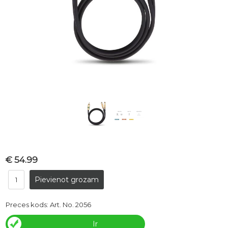
€ 54.99
Preces kods:
Art. No. 2056
Ir