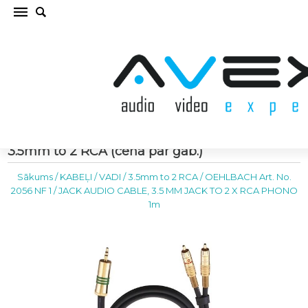
OEHLBACH Art. No. 2056 NF 1 / JACK AUDIO
CABLE, 3.5 MM JACK TO 2 X RCA PHONO 1m
3.5mm to 2 RCA (cena par gab.)
Sākums
/
KABEĻI / VADI
/
3.5mm to 2 RCA
/
OEHLBACH Art. No.
2056 NF 1 / JACK AUDIO CABLE, 3.5 MM JACK TO 2 X RCA PHONO
1m