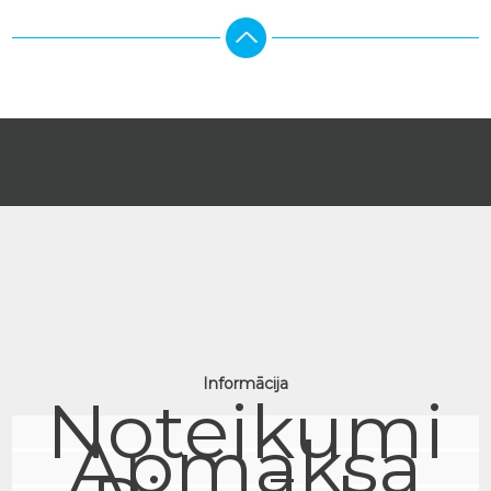
Informācija
Noteikumi
Apmaksa