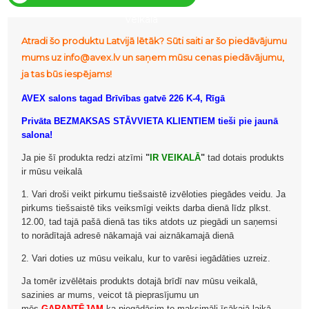
veikalā
Atradi šo produktu Latvijā lētāk? Sūti saiti ar šo piedāvājumu
mums uz info@avex.lv un saņem mūsu cenas piedāvājumu,
ja tas būs iespējams!
AVEX salons tagad Brīvības gatvē 226 K-4, Rīgā
Privāta BEZMAKSAS STĀVVIETA KLIENTIEM tieši pie jaunā
salona!
Ja pie šī produkta redzi atzīmi
"
IR VEIKALĀ
"
tad dotais produkts
ir mūsu veikalā
1. Vari droši veikt pirkumu tiešsaistē izvēloties piegādes veidu. Ja
pirkums tiešsaistē tiks veiksmīgi veikts darba dienā līdz plkst.
12.00, tad tajā pašā dienā tas tiks atdots uz piegādi un saņemsi
to norādītajā adresē nākamajā vai aiznākamajā dienā
2. Vari doties uz mūsu veikalu, kur to varēsi iegādāties uzreiz.
Ja tomēr izvēlētais produkts dotajā brīdī nav mūsu veikalā,
sazinies ar mums, veicot tā pieprasījumu un
mēs
GARANTĒJAM
ka piegādāsim to maksimāli īsākajā laikā.